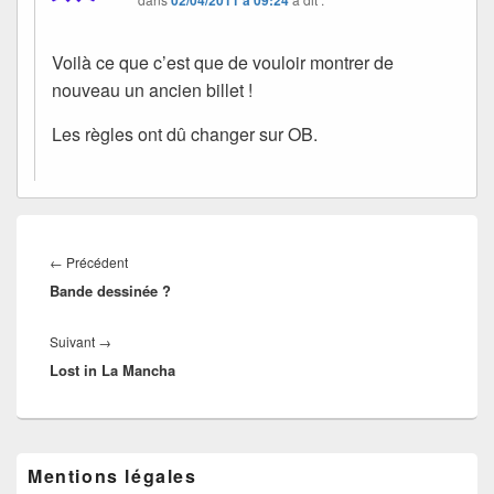
Voilà ce que c’est que de vouloir montrer de
nouveau un ancien billet !
Les règles ont dû changer sur OB.
Navigation
de
Article
←
Précédent
l’article
Bande dessinée ?
précédent :
Article
Suivant
→
Lost in La Mancha
suivant :
Zone
Mentions légales
principale