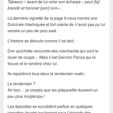
Tabasco
» avant de lui voler son écharpe «
pour [la]
brandir et honorer [son] nom
« .
La dernière vignette de la page 9 nous montre une
Dulcinée
interloquée et fort marrie de n’avoir pas pu lui
vendre
un peu de porc salé
.
L’histoire se déroule comme il se doit :
Don quichotte
rencontre des marchands qui vont le
rouer de coups… Mais c’est
Sancho Panza
qui le
trouve et le ramène chez lui.
Ils repartiront tous deux le lendemain matin.
Le lendemain ?
Ah bon… je croyais que les préparatifs duraient un
peu plus longtemps !
Les
épisodes
se succèdent parfois en quelques
vignettes (quatre seulement pour l’épisode des