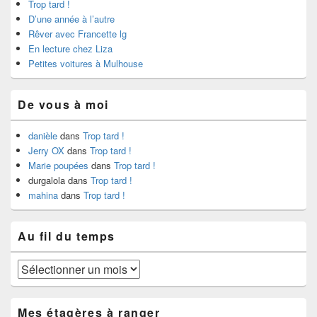
Trop tard !
D’une année à l’autre
Rêver avec Francette lg
En lecture chez Liza
Petites voitures à Mulhouse
De vous à moi
danièle
dans
Trop tard !
Jerry OX
dans
Trop tard !
Marie poupées
dans
Trop tard !
durgalola
dans
Trop tard !
mahina
dans
Trop tard !
Au fil du temps
Au
fil
du
temps
Mes étagères à ranger