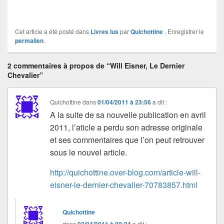
Cet article a été posté dans
Livres lus
par
Quichottine
. Enregistrer le
permalien
.
2 commentaires à propos de “Will Eisner, Le Dernier
Chevalier”
Quichottine
dans
01/04/2011 à 23:56
a dit :
A la suite de sa nouvelle publication en avril
2011, l’aticle a perdu son adresse originale
et ses commentaires que l’on peut retrouver
sous le nouvel article.
http://quichottine.over-blog.com/article-will-
eisner-le-dernier-chevalier-70783857.html
Quichottine
dans
02/04/2011 à 09:24
a dit :