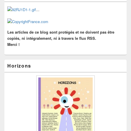
de
widget
...
pour
la
barre
latérale
Les articles de ce blog sont protégés et ne doivent pas être
copiés, ni intégralement, ni à travers le flux RSS.
Merci !
Horizons