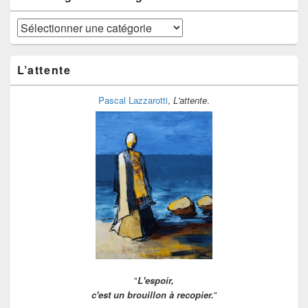
Mes
étagères
à
ranger
L’attente
Pascal Lazzarotti
,
L'attente
.
"
L'espoir,
c'est un brouillon à recopier.
"