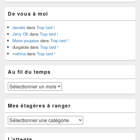
De vous à moi
danièle
dans
Trop tard !
Jerry OX
dans
Trop tard !
Marie poupées
dans
Trop tard !
durgalola
dans
Trop tard !
mahina
dans
Trop tard !
Au fil du temps
Au
fil
du
temps
Mes étagères à ranger
Mes
étagères
à
ranger
L’attente