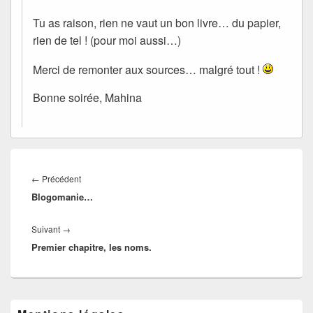
Tu as raison, rien ne vaut un bon livre… du papier,
rien de tel ! (pour moi aussi…)
Merci de remonter aux sources… malgré tout !
Bonne soirée, Mahina
Navigation
de
Article
←
Précédent
l’article
Blogomanie…
précédent :
Article
Suivant
→
Premier chapitre, les noms.
suivant :
Zone