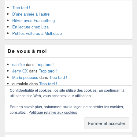
Trop tard !
D’une année à l’autre
Rêver avec Francette lg
En lecture chez Liza
Petites voitures à Mulhouse
De vous à moi
danièle
dans
Trop tard !
Jerry OX
dans
Trop tard !
Marie poupées
dans
Trop tard !
durgalola
dans
Trop tard !
mahina
dans
Trop tard !
Confidentialité et cookies : ce site utilise des cookies. En continuant à
utiliser ce site Web, vous acceptez leur utilisation.
Pour en savoir plus, notamment sur la façon de contrôler les cookies,
Au fil du temps
consultez :
Politique relative aux cookies
Au
fil
du