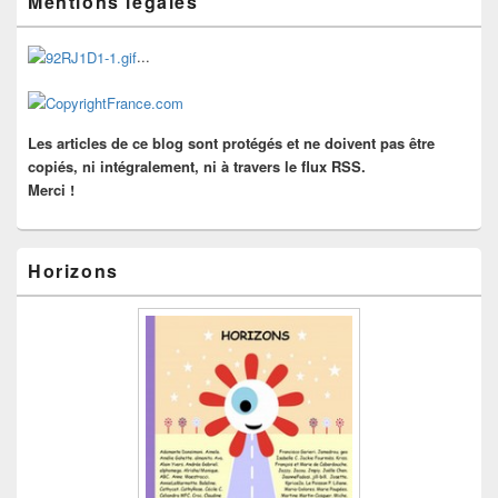
Mentions légales
principale
de
widget
...
pour
la
barre
latérale
Les articles de ce blog sont protégés et ne doivent pas être
copiés, ni intégralement, ni à travers le flux RSS.
Merci !
Horizons