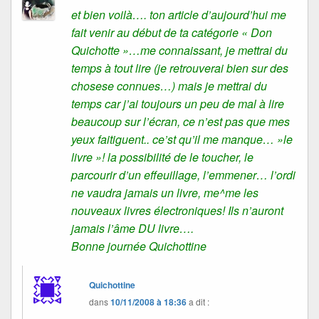
et bien voilà…. ton article d’aujourd’hui me
fait venir au début de ta catégorie « Don
Quichotte »…me connaissant, je mettrai du
temps à tout lire (je retrouverai bien sur des
chosese connues…) mais je mettrai du
temps car j’ai toujours un peu de mal à lire
beaucoup sur l’écran, ce n’est pas que mes
yeux faitiguent.. ce’st qu’il me manque… »le
livre »! la possibilité de le toucher, le
parcourir d’un effeuillage, l’emmener… l’ordi
ne vaudra jamais un livre, me^me les
nouveaux livres électroniques! Ils n’auront
jamais l’âme DU livre….
Bonne journée Quichottine
Quichottine
dans
10/11/2008 à 18:36
a dit :