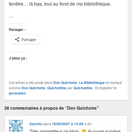
fenêtre… là bas, tout au fond de ma bibliothèque.
…
Partager :
Partager
J’aime ça :
Cet article a été posté dans
Don Quichotte
,
La Bibliothèque
et marqué
comme
Don Quichotte
,
Quichottine
par
Quichottine
. Enregistrer le
permalien
.
28 commentaires à propos de “Don Quichotte”
Sancho
dans
16/06/2007 à 14:06
a dit :
Très prometteur ce blog.
Aucune suprise