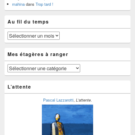
mahina
dans
Trop tard !
Au fil du temps
Au
fil
du
temps
Mes étagères à ranger
Mes
étagères
à
ranger
L’attente
Pascal Lazzarotti
,
L'attente
.