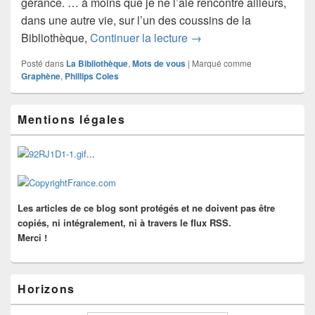
gérance. … à moins que je ne l’aie rencontré ailleurs,
dans une autre vie, sur l’un des coussins de la
La bibliothécaire de Gra
Bibliothèque,
Continuer la lecture
→
Posté dans
La Bibliothèque
,
Mots de vous
|
Marqué comme
Graphène
,
Phillips Coles
Zone
Mentions légales
principale
de
widget
...
pour
la
barre
latérale
Les articles de ce blog sont protégés et ne doivent pas être
copiés, ni intégralement, ni à travers le flux RSS.
Merci !
Horizons