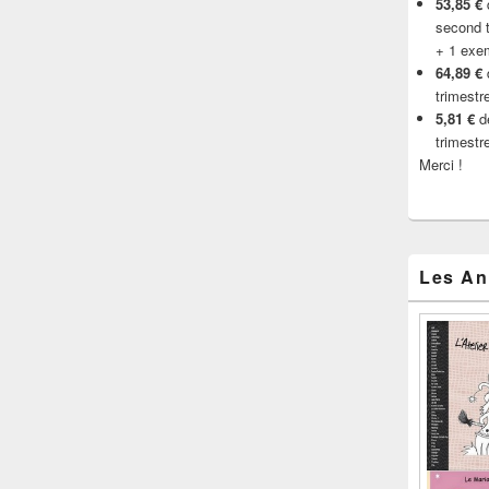
53,85 €
d
second t
+ 1 exe
64,89 €
trimestr
5,81 €
de
trimestr
Merci !
Les An