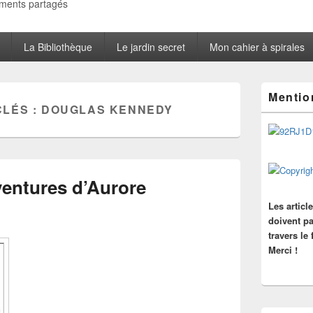
oments partagés
La Bibliothèque
Le jardin secret
Mon cahier à spirales
Zone
Mentio
principale
CLÉS :
DOUGLAS KENNEDY
de
widget
pour
la
barre
latérale
ventures d’Aurore
Les articl
doivent pa
travers le
Merci !