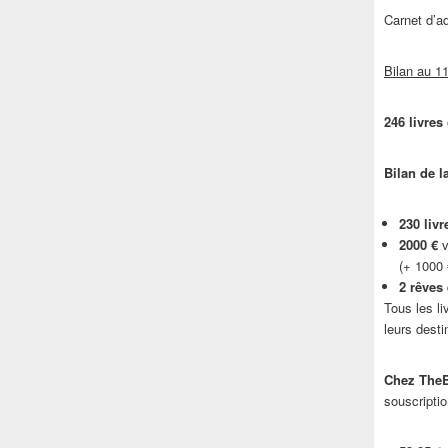
Carnet d’
Bilan au 11
246 livres
Bilan de l
230 livr
2000 €
v
(+ 1000
2 rêves
Tous les li
leurs desti
Chez TheB
souscriptio