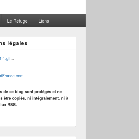
Le Refuge
Liens
ns légales
...
es de ce blog sont protégés et ne
s être copiés, ni intégralement, ni à
 flux RSS.