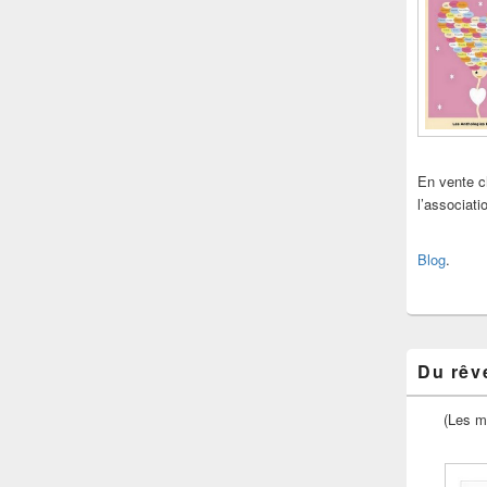
En vente 
l’associat
Blog
.
Du rêve
(Les m