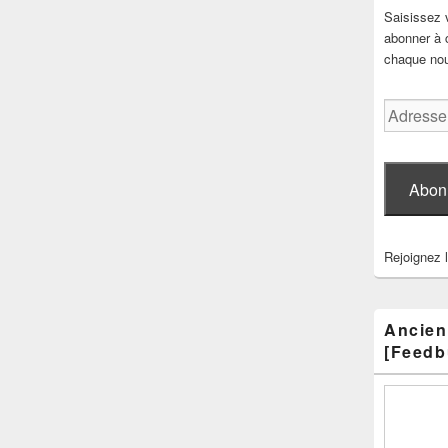
Saisissez 
abonner à c
chaque nouv
Adresse
e-
mail
Abon
Rejoignez 
Ancien
[Feedb