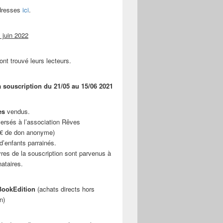
adresses
ici
.
 juin 2022
ont trouvé leurs lecteurs.
a souscription du 21/05 au 15/06 2021
es
vendus.
ersés à l’association Rêves
 € de don anonyme)
d’enfants parrainés.
vres de la souscription sont parvenus à
nataires.
ookEdition
(achats directs hors
n)