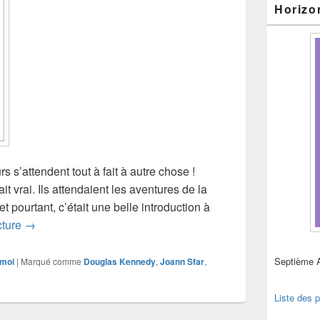
Horizo
s s’attendent tout à fait à autre chose !
ait vrai. Ils attendaient les aventures de la
t pourtant, c’était une belle introduction à
Les fabuleuses aventures d’Aurore
cture
→
Septième 
 moi
|
Marqué comme
Douglas Kennedy
,
Joann Sfar
,
Liste des p