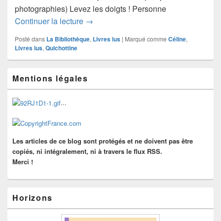
photographies) Levez les doigts ! Personne
Louis-Ferdinand Céline : Voyage au bou
Continuer la lecture
→
Posté dans
La Bibliothèque
,
Livres lus
|
Marqué comme
Céline
,
Livres lus
,
Quichottine
Zone
Mentions légales
principale
de
widget
...
pour
la
barre
latérale
Les articles de ce blog sont protégés et ne doivent pas être
copiés, ni intégralement, ni à travers le flux RSS.
Merci !
Horizons