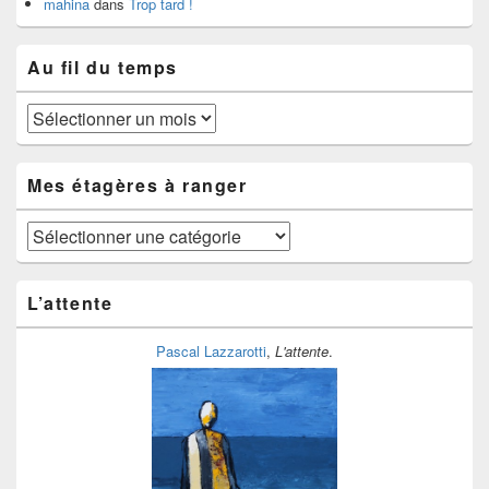
mahina
dans
Trop tard !
Au fil du temps
Au
fil
du
temps
Mes étagères à ranger
Mes
étagères
à
ranger
L’attente
Pascal Lazzarotti
,
L'attente
.