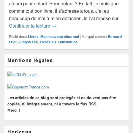
album pour enfant. Pour enfant ? En fait, je crois que
comme tout bon livre, il s’adresse à tous. J’ai eu
beaucoup de mal à m’en détacher. Je l’ai reposé sur
Coup de cœur : Promenade, Jungho Lee
Continuer la lecture
→
Posté dans
Livres
,
Mon nouveau chez moi
|
Marqué comme
Bernard
Friot
,
Jungho Lee
,
Livres lus
,
Quichottine
Zone
Mentions légales
principale
de
widget
...
pour
la
barre
latérale
Les articles de ce blog sont protégés et ne doivent pas être
copiés, ni intégralement, ni à travers le flux RSS.
Merci !
Horizons