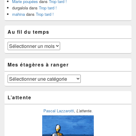
Marie poupées
dans
Trop tard !
durgalola
dans
Trop tard !
mahina
dans
Trop tard !
Au fil du temps
Au
fil
du
temps
Mes étagères à ranger
Mes
étagères
à
ranger
L’attente
Pascal Lazzarotti
,
L'attente
.