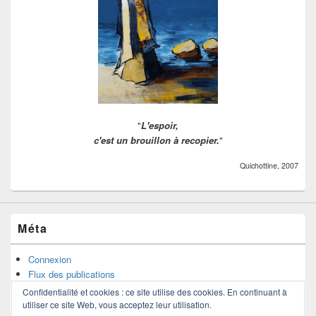
"
L'espoir,
c'est un brouillon à recopier.
"
Quichottine, 2007
Méta
Connexion
Flux des publications
Flux des commentaires
Confidentialité et cookies : ce site utilise des cookies. En continuant à
Site de WordPress-FR
utiliser ce site Web, vous acceptez leur utilisation.