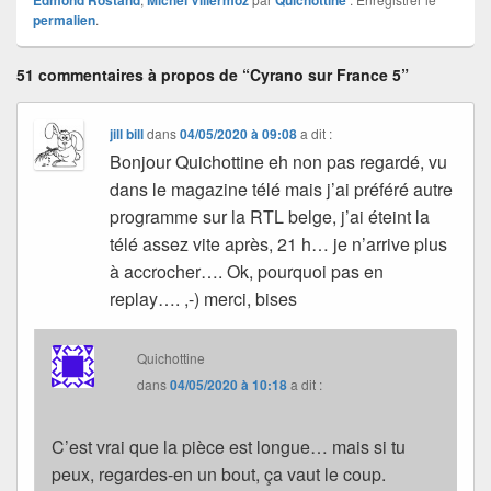
Edmond Rostand
Michel Villermoz
Quichottine
permalien
.
51 commentaires à propos de “Cyrano sur France 5”
jill bill
dans
04/05/2020 à 09:08
a dit :
Bonjour Quichottine eh non pas regardé, vu
dans le magazine télé mais j’ai préféré autre
programme sur la RTL belge, j’ai éteint la
télé assez vite après, 21 h… je n’arrive plus
à accrocher…. Ok, pourquoi pas en
replay…. ,-) merci, bises
Quichottine
dans
04/05/2020 à 10:18
a dit :
C’est vrai que la pièce est longue… mais si tu
peux, regardes-en un bout, ça vaut le coup.