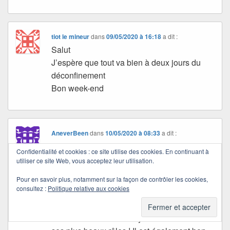
tiot le mineur
dans
09/05/2020 à 16:18
a dit :
Salut
J’espère que tout va bien à deux jours du
déconfinement
Bon week-end
AneverBeen
dans
10/05/2020 à 08:33
a dit :
Bonjour Quichottine,
Confidentialité et cookies : ce site utilise des cookies. En continuant à
utiliser ce site Web, vous acceptez leur utilisation.
J’apprécie également Cyrano de Bergerac
de ROSTAND que j’ai découvert enfant par
Pour en savoir plus, notamment sur la façon de contrôler les cookies,
consultez :
Politique relative aux cookies
le biais du film avec Gérard DEPARDIEU
qui, en effet, interprétait joliment,
brillamment le rôle de Cyrano. C’estl’un de