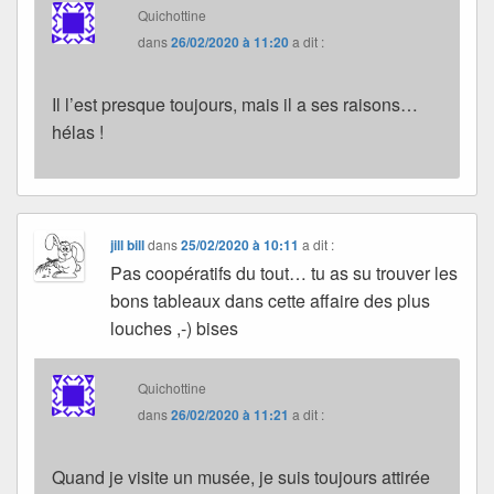
Quichottine
dans
26/02/2020 à 11:20
a dit :
Il l’est presque toujours, mais il a ses raisons…
hélas !
jill bill
dans
25/02/2020 à 10:11
a dit :
Pas coopératifs du tout… tu as su trouver les
bons tableaux dans cette affaire des plus
louches ,-) bises
Quichottine
dans
26/02/2020 à 11:21
a dit :
Quand je visite un musée, je suis toujours attirée