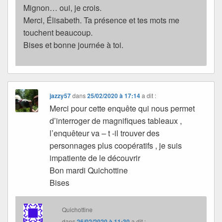
Mignon… oui, je crois.
Merci, Élisabeth. Ta présence et tes mots me
touchent beaucoup.
Bises et bonne journée à toi.
jazzy57
dans
25/02/2020 à 17:14
a dit :
Merci pour cette enquête qui nous permet
d’interroger de magnifiques tableaux ,
l’enquêteur va – t -il trouver des
personnages plus coopératifs , je suis
impatiente de le découvrir
Bon mardi Quichottine
Bises
Quichottine
dans
26/02/2020 à 11:30
a dit :