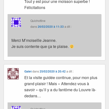
Tout y est pour une moisson superbe !
Félicitations
Quichottine
dans
26/02/2020 à 11:33
a dit :
Merci M’moisellle Jeanne.
Je suis contente que ça te plaise.
Galet
dans
25/02/2020 à 20:42
a dit :
Et la visite guidée continue, pour mon plus
grand plaisir ! Mais « Attendez-vous à
savoir » qu’il y a du fantôme du Louvre là-
dedans…
Quichottine