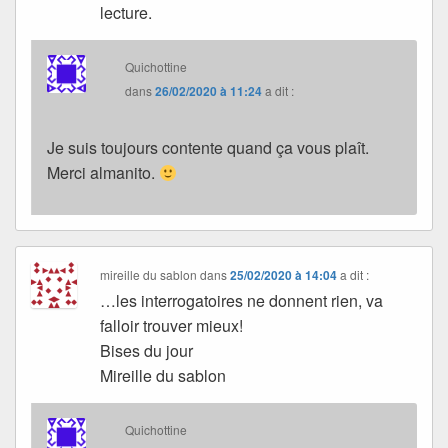
lecture.
Quichottine
dans
26/02/2020 à 11:24
a dit :
Je suis toujours contente quand ça vous plaît.
Merci almanito.
mireille du sablon
dans
25/02/2020 à 14:04
a dit :
…les interrogatoires ne donnent rien, va
falloir trouver mieux!
Bises du jour
Mireille du sablon
Quichottine