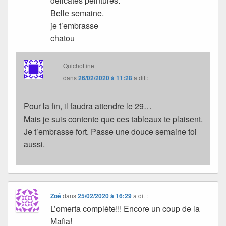
délicates peintures.
Belle semaine.
je t’embrasse
chatou
Quichottine
dans
26/02/2020 à 11:28
a dit :
Pour la fin, il faudra attendre le 29…
Mais je suis contente que ces tableaux te plaisent.
Je t’embrasse fort. Passe une douce semaine toi
aussi.
Zoé
dans
25/02/2020 à 16:29
a dit :
L’omerta complète!!! Encore un coup de la
Mafia!