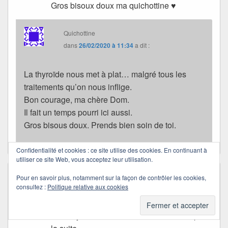
Gros bisoux doux ma quichottine ♥
Quichottine
dans
26/02/2020 à 11:34
a dit :
La thyroïde nous met à plat… malgré tous les
traitements qu’on nous inflige.
Bon courage, ma chère Dom.
Il fait un temps pourri ici aussi.
Gros bisous doux. Prends bien soin de toi.
Confidentialité et cookies : ce site utilise des cookies. En continuant à
utiliser ce site Web, vous acceptez leur utilisation.
Féelaure
dans
26/02/2020 à 07:08
a dit :
Pour en savoir plus, notamment sur la façon de contrôler les cookies,
consultez :
Politique relative aux cookies
L’inspecteur n’est pas aidé ! c’est une belle
idée de faire parler tous ces beaux tableaux.
Douce journée Quichottine et à demain pour