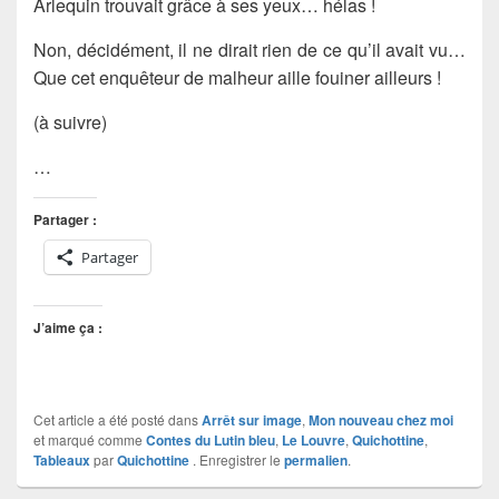
Arlequin trouvait grâce à ses yeux… hélas !
Non, décidément, il ne dirait rien de ce qu’il avait vu…
Que cet enquêteur de malheur aille fouiner ailleurs !
(à suivre)
…
Partager :
Partager
J’aime ça :
Cet article a été posté dans
Arrêt sur image
,
Mon nouveau chez moi
et marqué comme
Contes du Lutin bleu
,
Le Louvre
,
Quichottine
,
Tableaux
par
Quichottine
. Enregistrer le
permalien
.