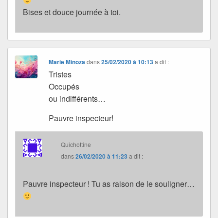
Bises et douce journée à toi.
Marie Minoza
dans
25/02/2020 à 10:13
a dit :
Tristes
Occupés
ou indifférents…
Pauvre inspecteur!
Quichottine
dans
26/02/2020 à 11:23
a dit :
Pauvre inspecteur ! Tu as raison de le souligner…