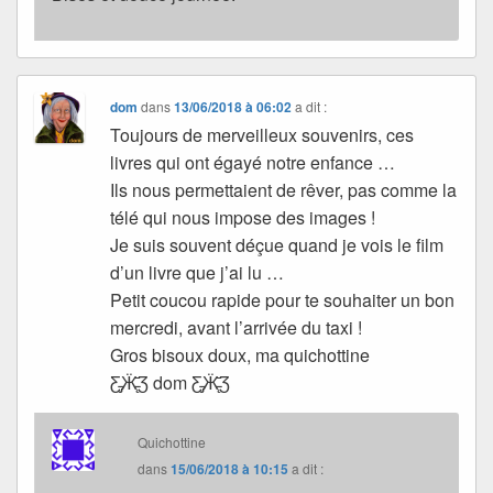
dom
dans
13/06/2018 à 06:02
a dit :
Toujours de merveilleux souvenirs, ces
livres qui ont égayé notre enfance …
Ils nous permettaient de rêver, pas comme la
télé qui nous impose des images !
Je suis souvent déçue quand je vois le film
d’un livre que j’ai lu …
Petit coucou rapide pour te souhaiter un bon
mercredi, avant l’arrivée du taxi !
Gros bisoux doux, ma quichottine
Ƹ̵̡Ӝ̵̨̄Ʒ dom Ƹ̵̡Ӝ̵̨̄Ʒ
Quichottine
dans
15/06/2018 à 10:15
a dit :