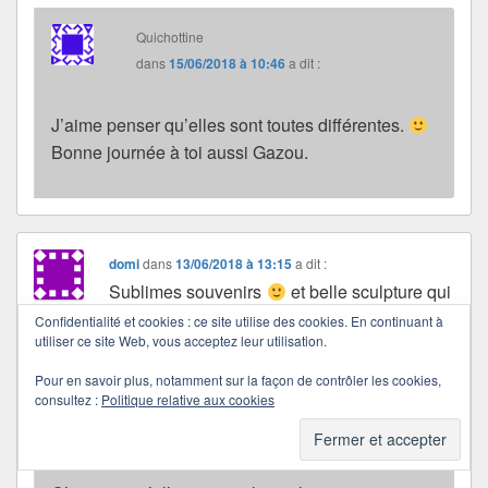
Quichottine
dans
15/06/2018 à 10:46
a dit :
J’aime penser qu’elles sont toutes différentes.
Bonne journée à toi aussi Gazou.
domi
dans
13/06/2018 à 13:15
a dit :
Sublimes souvenirs
et belle sculpture qui
me fait penser à la chèvre de Picasso bisous
Confidentialité et cookies : ce site utilise des cookies. En continuant à
utiliser ce site Web, vous acceptez leur utilisation.
et bonne journée
Pour en savoir plus, notamment sur la façon de contrôler les cookies,
consultez :
Politique relative aux cookies
Quichottine
dans
15/06/2018 à 10:47
a dit :