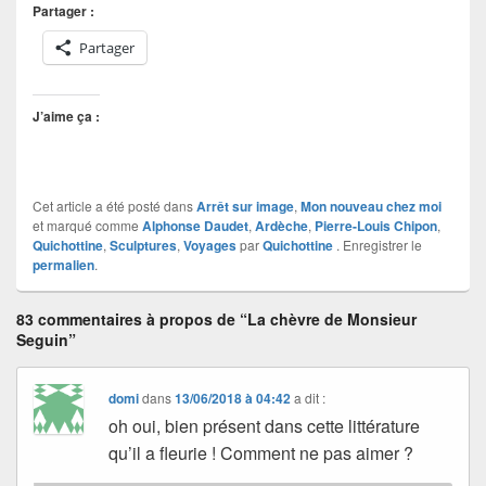
Partager :
Partager
J’aime ça :
Cet article a été posté dans
Arrêt sur image
,
Mon nouveau chez moi
et marqué comme
Alphonse Daudet
,
Ardèche
,
Pierre-Louis Chipon
,
Quichottine
,
Sculptures
,
Voyages
par
Quichottine
. Enregistrer le
permalien
.
83 commentaires à propos de “La chèvre de Monsieur
Seguin”
domi
dans
13/06/2018 à 04:42
a dit :
oh oui, bien présent dans cette littérature
qu’il a fleurie ! Comment ne pas aimer ?