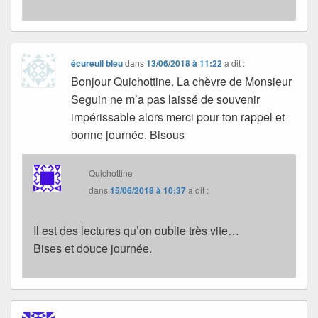
écureuil bleu
dans
13/06/2018 à 11:22
a dit :
Bonjour Quichottine. La chèvre de Monsieur
Seguin ne m’a pas laissé de souvenir
impérissable alors merci pour ton rappel et
bonne journée. Bisous
Quichottine
dans
15/06/2018 à 10:37
a dit :
Il est des lectures qu’on oublie très vite…
Bises et douce journée.