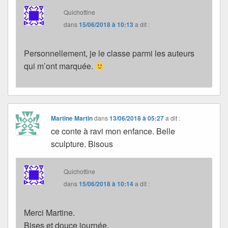
Quichottine
dans
15/06/2018 à 10:13
a dit :
Personnellement, je le classe parmi les auteurs
qui m’ont marquée.
Martine Martin
dans
13/06/2018 à 05:27
a dit :
ce conte à ravi mon enfance. Belle
sculpture. Bisous
Quichottine
dans
15/06/2018 à 10:14
a dit :
Merci Martine.
Bises et douce journée.