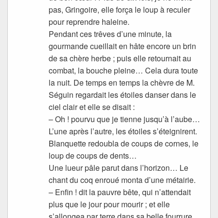
pas, Gringoire, elle força le loup à reculer
pour reprendre haleine.
Pendant ces trêves d’une minute, la
gourmande cueillait en hâte encore un brin
de sa chère herbe ; puis elle retournait au
combat, la bouche pleine… Cela dura toute
la nuit. De temps en temps la chèvre de M.
Séguin regardait les étoiles danser dans le
ciel clair et elle se disait :
– Oh ! pourvu que je tienne jusqu’à l’aube…
L’une après l’autre, les étoiles s’éteignirent.
Blanquette redoubla de coups de cornes, le
loup de coups de dents…
Une lueur pâle parut dans l’horizon… Le
chant du coq enroué monta d’une métairie.
– Enfin ! dit la pauvre bête, qui n’attendait
plus que le jour pour mourir ; et elle
s’allongea par terre dans sa belle fourrure