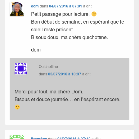
dom
dans
04/07/2016 à 07:01
a dit :
Petit passage pour lecture.
Bon début de semaine, en espérant que le
soleil reste présent.
Bisoux doux, ma chère quichottine.
dom
Quichottine
dans
05/07/2016 à 10:37
a dit :
Merci pour tout, ma chère Dom.
Bisous et douce journée… en l’espérant encore.
lizagrèce
dans
04/07/2016 à 07:12
a dit :