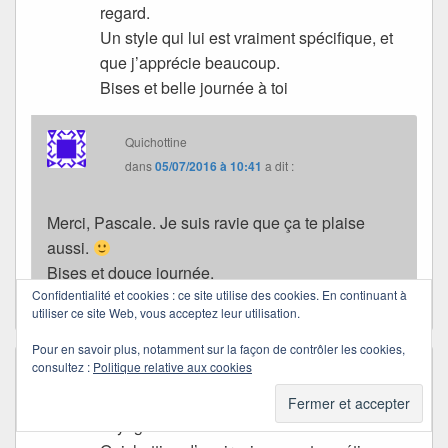
regard.
Un style qui lui est vraiment spécifique, et
que j’apprécie beaucoup.
Bises et belle journée à toi
Quichottine
dans
05/07/2016 à 10:41
a dit :
Merci, Pascale. Je suis ravie que ça te plaise
aussi.
Bises et douce journée.
Confidentialité et cookies : ce site utilise des cookies. En continuant à
utiliser ce site Web, vous acceptez leur utilisation.
Pour en savoir plus, notamment sur la façon de contrôler les cookies,
consultez :
Politique relative aux cookies
Marité
dans
04/07/2016 à 13:04
a dit :
Le blog de Gérard est un merveilleux
voyage d’ombres et de lumières. Merci ma