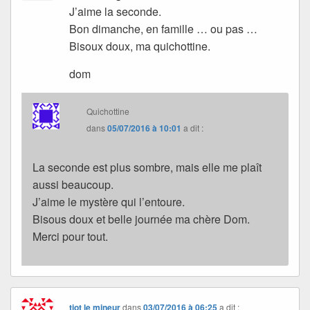
J’aime la seconde.
Bon dimanche, en famille … ou pas …
Bisoux doux, ma quichottine.
dom
Quichottine
dans
05/07/2016 à 10:01
a dit :
La seconde est plus sombre, mais elle me plaît
aussi beaucoup.
J’aime le mystère qui l’entoure.
Bisous doux et belle journée ma chère Dom.
Merci pour tout.
tiot le mineur
dans
03/07/2016 à 06:25
a dit :