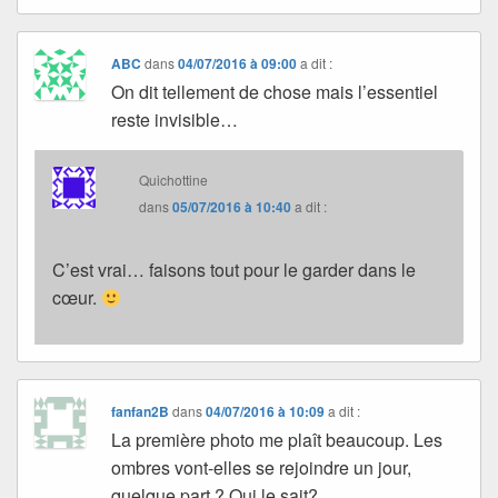
ABC
dans
04/07/2016 à 09:00
a dit :
On dit tellement de chose mais l’essentiel
reste invisible…
Quichottine
dans
05/07/2016 à 10:40
a dit :
C’est vrai… faisons tout pour le garder dans le
cœur.
fanfan2B
dans
04/07/2016 à 10:09
a dit :
La première photo me plaît beaucoup. Les
ombres vont-elles se rejoindre un jour,
quelque part ? Qui le sait?