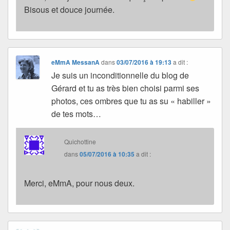
Bisous et douce journée.
eMmA MessanA
dans
03/07/2016 à 19:13
a dit :
Je suis un inconditionnelle du blog de
Gérard et tu as très bien choisi parmi ses
photos, ces ombres que tu as su « habiller »
de tes mots…
Quichottine
dans
05/07/2016 à 10:35
a dit :
Merci, eMmA, pour nous deux.