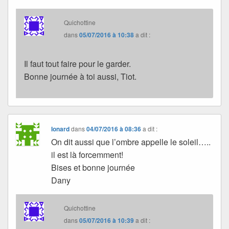
Quichottine
dans
05/07/2016 à 10:38
a dit :
Il faut tout faire pour le garder.
Bonne journée à toi aussi, Tiot.
Ionard
dans
04/07/2016 à 08:36
a dit :
On dit aussi que l’ombre appelle le soleil…..
il est là forcemment!
Bises et bonne journée
Dany
Quichottine
dans
05/07/2016 à 10:39
a dit :