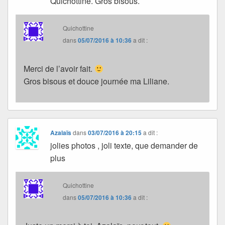
Quichottine. Gros bisous.
Quichottine
dans
05/07/2016 à 10:36
a dit :
Merci de l’avoir fait.
Gros bisous et douce journée ma Liliane.
Azalaïs
dans
03/07/2016 à 20:15
a dit :
jolies photos , joli texte, que demander de
plus
Quichottine
dans
05/07/2016 à 10:36
a dit :