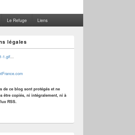
Le Refuge
Liens
ns légales
...
es de ce blog sont protégés et ne
s être copiés, ni intégralement, ni à
 flux RSS.