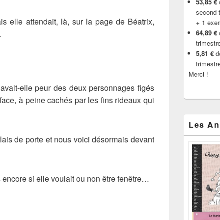
53,85 €
d
second t
is elle attendait, là, sur la page de Béatrix,
+ 1 exe
…
64,89 €
trimestr
5,81 €
de
trimestr
Merci !
e avait-elle peur des deux personnages figés
t face, à peine cachés par les fins rideaux qui
Les An
arlais de porte et nous voici désormais devant
as encore si elle voulait ou non être fenêtre…