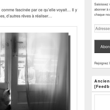
Saisissez 
, comme fascinée par ce qu’elle voyait… Il y
abonner à c
chaque nouv
les, d’autres rêves à réaliser…
Adresse
e-
mail
Abon
Rejoignez 
Ancien
[Feedb