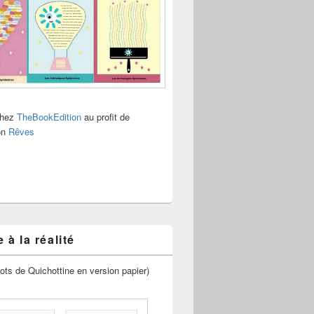
chez
TheBookEdition
au profit de
ion
Rêves
 à la réalité
ots de Quichottine en version papier)