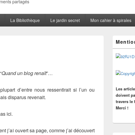
oments partagés
La Bibliothèque
Le jardin secret
Mon cahier à spirales
Zone
Mentio
principale
de
widget
pour
la
barre
“
Quand un blog renaît
”…
latérale
Les articl
lupart d’entre nous ressentirait si l’un ou
doivent pa
ais disparus revenait.
travers le
Merci !
as ici.
t j’ai ouvert sa page, comme j’ai découvert