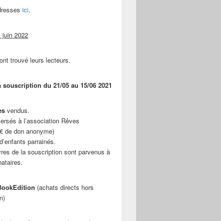
adresses
ici
.
 juin 2022
ont trouvé leurs lecteurs.
a souscription du 21/05 au 15/06 2021
es
vendus.
ersés à l’association Rêves
 € de don anonyme)
d’enfants parrainés.
vres de la souscription sont parvenus à
nataires.
ookEdition
(achats directs hors
n)