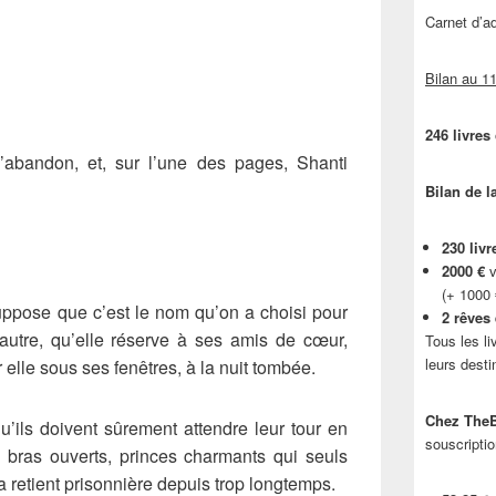
Carnet d’
Bilan au 11
246 livres
’abandon, et, sur l’une des pages, Shanti
Bilan de l
230 livr
2000 €
v
(+ 1000
uppose que c’est le nom qu’on a choisi pour
2 rêves
n autre, qu’elle réserve à ses amis de cœur,
Tous les li
leurs desti
elle sous ses fenêtres, à la nuit tombée.
Chez TheB
qu’ils doivent sûrement attendre leur tour en
souscriptio
 bras ouverts, princes charmants qui seuls
la retient prisonnière depuis trop longtemps.