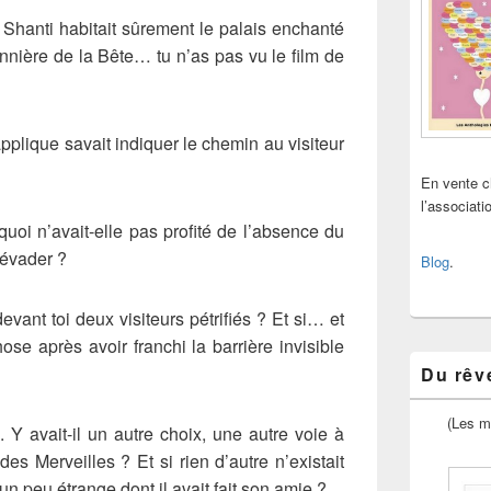
! Shanti habitait sûrement le palais enchanté
sonnière de la Bête… tu n’as pas vu le film de
plique savait indiquer le chemin au visiteur
En vente 
l’associat
oi n’avait-elle pas profité de l’absence du
’évader ?
Blog
.
devant toi deux visiteurs pétrifiés ? Et si… et
hose après avoir franchi la barrière invisible
Du rêve
(Les m
 Y avait-il un autre choix, une autre voie à
es Merveilles ? Et si rien d’autre n’existait
 un peu étrange dont il avait fait son amie ?