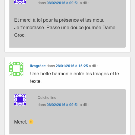
dans
08/02/2016 à 09:51
a dit :
Et merci à toi pour ta présence et tes mots.
Je t’embrasse. Passe une douce journée Dame
Croc.
lizagrèce
dans
28/01/2016 à 15:25
a dit :
Une belle harmonie entre les images et le
texte.
Quichottine
dans
08/02/2016 à 09:51
a dit :
Merci.