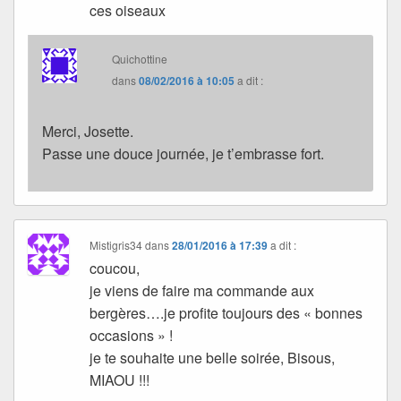
ces oiseaux
Quichottine
dans
08/02/2016 à 10:05
a dit :
Merci, Josette.
Passe une douce journée, je t’embrasse fort.
Mistigris34
dans
28/01/2016 à 17:39
a dit :
coucou,
je viens de faire ma commande aux
bergères….je profite toujours des « bonnes
occasions » !
je te souhaite une belle soirée, Bisous,
MIAOU !!!