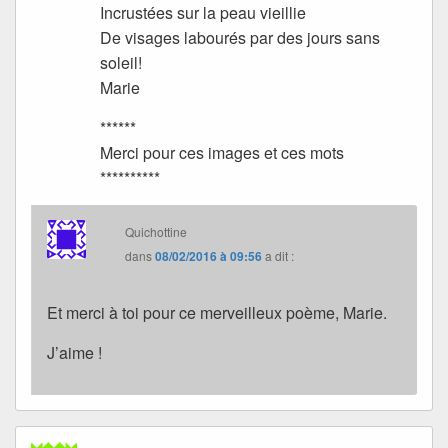
Incrustées sur la peau vieillie
De visages labourés par des jours sans
soleil!
Marie
******
Merci pour ces images et ces mots
**********
Quichottine
dans
08/02/2016 à 09:56
a dit :
Et merci à toi pour ce merveilleux poème, Marie.
J’aime !