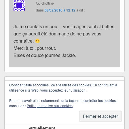
Quichottine
dans
08/02/2016 à 12:12
a dit :
Je me doutais un peu… vos images sont si belles
que ça aurait été dommage de ne pas vous
connaître.
Merci à toi, pour tout.
Bises et douce journée Jackie.
grandmistral
dans
28/01/2016 à 17:59
a dit :
Confidentialité et cookies : ce site utilise des cookies. En continuant à
utiliser ce site Web, vous acceptez leur utilisation.
Pascale c’est …………………………….Le
TOP.
Pour en savoir plus, notamment sur la façon de contrôler les cookies,
consultez :
Politique relative aux cookies
Quichottine………………………………also.
Je vous salue toutes les deux………………
et suis heureux de vous connaître ,déjà ,
virtuellement.