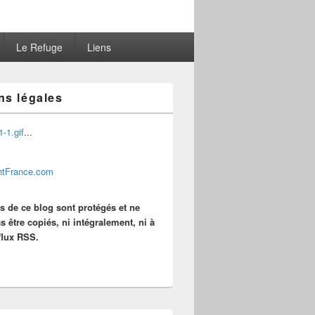
Le Refuge
Liens
ns légales
...
es de ce blog sont protégés et ne
s être copiés, ni intégralement, ni à
 flux RSS.