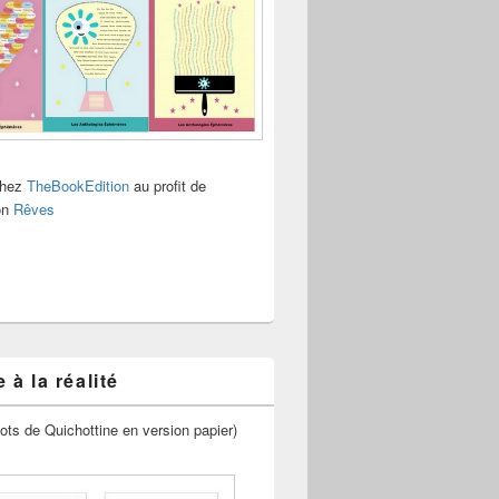
chez
TheBookEdition
au profit de
ion
Rêves
 à la réalité
ots de Quichottine en version papier)