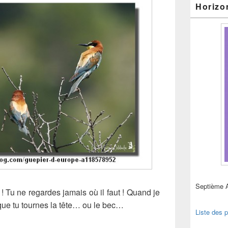
Horizo
Septième 
t ! Tu ne regardes jamais où il faut ! Quand je
 que tu tournes la tête… ou le bec…
Liste des p