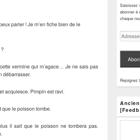
Saisissez 
abonner à c
chaque nouv
 peux parier ! Je m’en fiche bien de le
Adresse
e-
mail
 ?
Abon
cette vermine qui m’agace… Je ne sais pas
en débarrasser.
Rejoignez 
t acquiesce. Pimpin est ravi.
Ancien
nt que le poisson tombe.
[Feedb
plus il sait que le poisson ne tombera pas.
n.