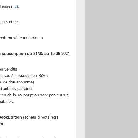
adresses
ici
.
 juin 2022
ont trouvé leurs lecteurs.
a souscription du 21/05 au 15/06 2021
es
vendus.
ersés à l’association Rêves
 € de don anonyme)
d’enfants parrainés.
vres de la souscription sont parvenus à
nataires.
ookEdition
(achats directs hors
n)