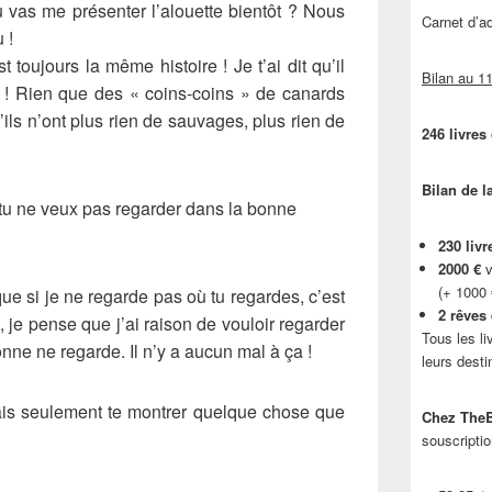
 vas me présenter l’alouette bientôt ? Nous
Carnet d’
 !
 toujours la même histoire ! Je t’ai dit qu’il
Bilan au 11
u ! Rien que des « coins-coins » de canards
’ils n’ont plus rien de sauvages, plus rien de
246 livres
Bilan de l
 tu ne veux pas regarder dans la bonne
230 livr
2000 €
v
(+ 1000
que si je ne regarde pas où tu regardes, c’est
2 rêves
, je pense que j’ai raison de vouloir regarder
Tous les li
onne ne regarde. Il n’y a aucun mal à ça !
leurs desti
ulais seulement te montrer quelque chose que
Chez TheB
souscriptio