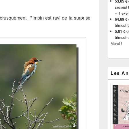
53,85 €
d
second t
+ 1 exe
it brusquement. Pimpin est ravi de la surprise
64,89 €
trimestr
5,81 €
de
trimestr
Merci !
Les An