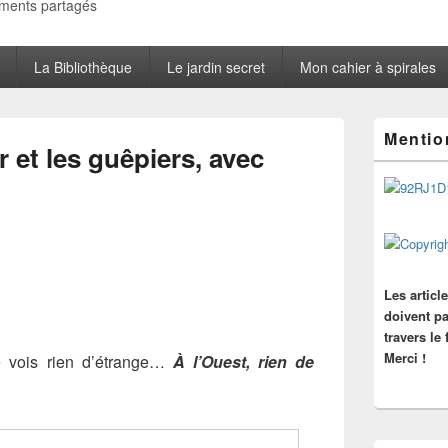
oments partagés
La Bibliothèque
Le jardin secret
Mon cahier à spirales
Zone
Mentio
principale
 et les guêpiers, avec
de
widget
pour
la
barre
latérale
Les articl
doivent pa
travers le
Merci !
ne vois rien d’étrange…
À l’Ouest, rien de