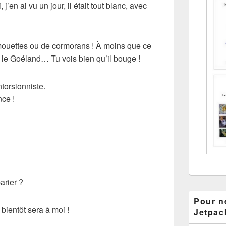
j’en ai vu un jour, il était tout blanc, avec
 mouettes ou de cormorans ! À moins que ce
 le Goéland… Tu vois bien qu’il bouge !
ntorsionniste.
nce !
arier ?
Pour ne
 bientôt sera à moi !
Jetpac