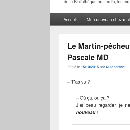
… de la Bibliothèque au Jardin, les m
Menu
Accueil
Mon nouveau chez moi
principal
Le Martin-pêcheur
Pascale MD
Posté le
15/10/2015
par
Quichottine
– T’as vu ?
– Où ça, où ça ?
J’ai beau regarder, je 
nouveau
!