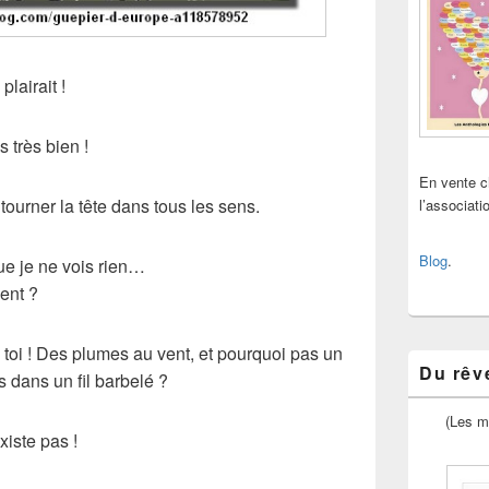
plairait !
s très bien !
En vente 
tourner la tête dans tous les sens.
l’associat
Blog
.
que je ne vois rien…
ent ?
i, toi ! Des plumes au vent, et pourquoi pas un
Du rêve
 dans un fil barbelé ?
(Les m
iste pas !