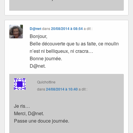
D@net
dans
20/08/2014 à 08:54
a dit :
Bonjour,
Belle découverte que tu as faite, ce moulin
n’est ni belliqueux, ni cracra…
Bonne journée.
D@net.
Quichottine
dans
24/08/2014 à 10:40
a dit :
Je ris…
Merci, D@net.
Passe une douce journée.