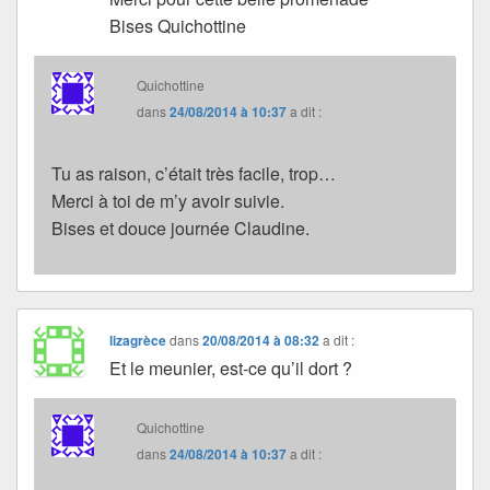
Bises Quichottine
Quichottine
dans
24/08/2014 à 10:37
a dit :
Tu as raison, c’était très facile, trop…
Merci à toi de m’y avoir suivie.
Bises et douce journée Claudine.
lizagrèce
dans
20/08/2014 à 08:32
a dit :
Et le meunier, est-ce qu’il dort ?
Quichottine
dans
24/08/2014 à 10:37
a dit :