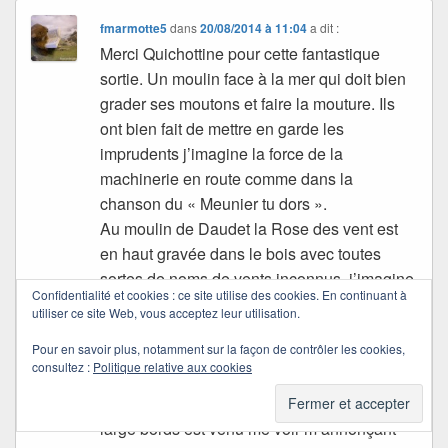
fmarmotte5
dans
20/08/2014 à 11:04
a dit :
Merci Quichottine pour cette fantastique
sortie. Un moulin face à la mer qui doit bien
grader ses moutons et faire la mouture. Ils
ont bien fait de mettre en garde les
imprudents j’imagine la force de la
machinerie en route comme dans la
chanson du « Meunier tu dors ».
Au moulin de Daudet la Rose des vent est
en haut gravée dans le bois avec toutes
sortes de noms de vents inconnus. j’imagine
Confidentialité et cookies : ce site utilise des cookies. En continuant à
qu’en Bretagne les vents doivent aussi avoir
utiliser ce site Web, vous acceptez leur utilisation.
un nom, ces pierres au sol sont très
Pour en savoir plus, notamment sur la façon de contrôler les cookies,
celtiques. une fois dans un village de
consultez :
Politique relative aux cookies
l’Argoat, il y avait un cercle de pierres, un
homme en cape noire et chapeau de feutre à
large bords est venu me voir m’annonçant