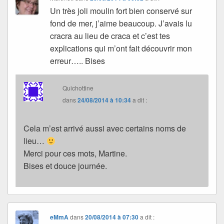
Un très joli moulin fort bien conservé sur
fond de mer, j’aime beaucoup. J’avais lu
cracra au lieu de craca et c’est tes
explications qui m’ont fait découvrir mon
erreur….. Bises
Quichottine
dans
24/08/2014 à 10:34
a dit :
Cela m’est arrivé aussi avec certains noms de
lieu…
Merci pour ces mots, Martine.
Bises et douce journée.
eMmA
dans
20/08/2014 à 07:30
a dit :