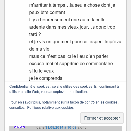
m’arrêter à temps…la seule chose dont je
peux être content
il y a heureusement une autre facette
ardente dans mes vieux jour…s donc trop
tard ?
et je vis uniquement pour cet aspect imprévu
de ma vie
mais ce n’est pas ici le lieu d’en parler
excuse-moi et supprime ce commentaire
si tu le veux
je le comprends
je n’aurais pas dû l’écrire …
Confidentialité et cookies : ce site utilise des cookies. En continuant à
utiliser ce site Web, vous acceptez leur utilisation.
bonne journée
Pour en savoir plus, notamment sur la façon de contrôler les cookies,
gros bisous
consultez :
Politique relative aux cookies
Quichottine
dans
31/08/2014 à 10:09
a dit :