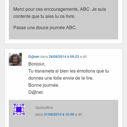
Merci pour ces encouragements, ABC. Je suis
contente que tu aies lu ce livre.
Passe une douce journée ABC.
D@net
dans
28/08/2014 à 09:23
a dit :
Bonjour,
Tu transmets si bien les émotions que tu
donnes une folle envie de le lire.
Bonne journée.
D@net.
Quichottine
dans
31/08/2014 à 10:08
a dit :