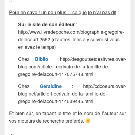
…
Pour en savoir un peu plus… ce que je n’ai pas dit
:
Sur le site de son éditeur
:
http://www.livredepoche.com/biographie-gregoire-
delacourt-2552 (d’autres liens à y suivre si vous
en avez le temps)
Chez
Biblio
: http://desgoutsetdeslivres.over-
blog.com/article-l-ecrivain-de-la-famille-de-
gregoire-delacourt-117075748.html
Chez
Géraldine
: http://cdcoeurs.over-
blog.net/article-l-ecrivain-de-la-famille-de-
gregoire-delacourt-114039445.html
Et bien sûr, en tapant le titre et le nom de l’auteur sur
vos moteurs de recherche préférés.
…