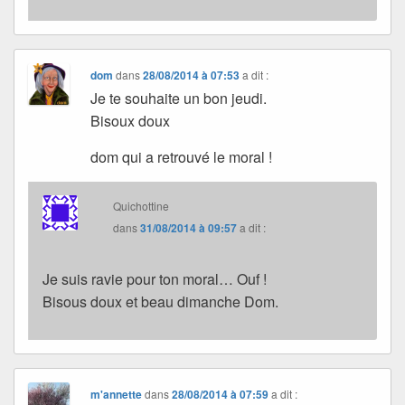
dom
dans
28/08/2014 à 07:53
a dit :
Je te souhaite un bon jeudi.
Bisoux doux
dom qui a retrouvé le moral !
Quichottine
dans
31/08/2014 à 09:57
a dit :
Je suis ravie pour ton moral… Ouf !
Bisous doux et beau dimanche Dom.
m'annette
dans
28/08/2014 à 07:59
a dit :