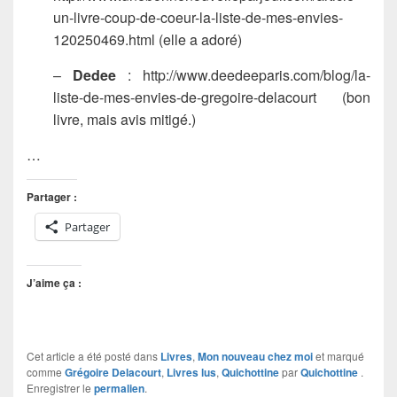
un-livre-coup-de-coeur-la-liste-de-mes-envies-
120250469.html (elle a adoré)
–
Dedee
: http://www.deedeeparis.com/blog/la-
liste-de-mes-envies-de-gregoire-delacourt (bon
livre, mais avis mitigé.)
…
Partager :
Partager
J’aime ça :
Cet article a été posté dans
Livres
,
Mon nouveau chez moi
et marqué
comme
Grégoire Delacourt
,
Livres lus
,
Quichottine
par
Quichottine
.
Enregistrer le
permalien
.