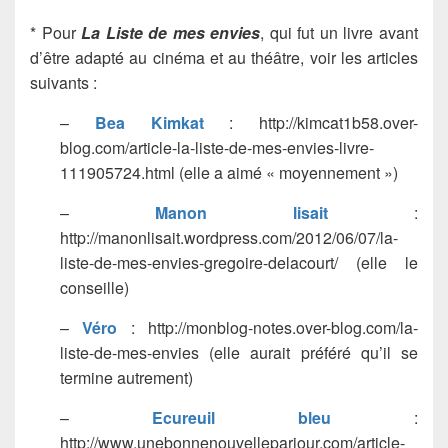
* Pour
La Liste de mes envies
, qui fut un livre avant
d’être adapté au cinéma et au théâtre, voir les articles
suivants :
–
Bea Kimkat
: http://kimcat1b58.over-
blog.com/article-la-liste-de-mes-envies-livre-
111905724.html (elle a aimé « moyennement »)
–
Manon lisait
:
http://manonlisait.wordpress.com/2012/06/07/la-
liste-de-mes-envies-gregoire-delacourt/ (elle le
conseille)
–
Véro
: http://monblog-notes.over-blog.com/la-
liste-de-mes-envies (elle aurait préféré qu’il se
termine autrement)
–
Ecureuil bleu
:
http://www.unebonnenouvelleparjour.com/article-