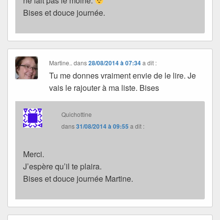
ne fait pas le moine.
Bises et douce journée.
Martine..
dans
28/08/2014 à 07:34
a dit :
Tu me donnes vraiment envie de le lire. Je
vais le rajouter à ma liste. Bises
Quichottine
dans
31/08/2014 à 09:55
a dit :
Merci.
J’espère qu’il te plaira.
Bises et douce journée Martine.