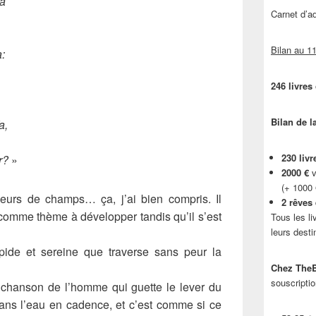
na
Carnet d’
Bilan au 11
:
246 livres
Bilan de l
a,
230 livr
r?
»
2000 €
v
(+ 1000
leurs de champs… ça, j’ai bien compris. Il
2 rêves
 comme thème à développer tandis qu’il s’est
Tous les li
leurs desti
pide et sereine que traverse sans peur la
Chez TheB
souscriptio
a chanson de l’homme qui guette le lever du
dans l’eau en cadence, et c’est comme si ce