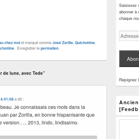
Saisissez 
abonner à c
chaque nouv
Adresse
e-
u chez moi
et marqué comme
José Zorilla
,
Quichottine
,
mail
chottine
. Enregistrer le
permalien
.
Abon
r de lune, avec Tede”
Rejoignez 
 à 01:08
a dit :
Ancien
s beau. Je connaissais ces mots dans la
[Feedb
an par Zorilla, en bonne hispanisante que
te version….. 2013, lindo, lindissimo.