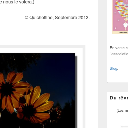
ne nous le volera.)
© Quichottine, Septembre 2013.
En vente 
l’associat
Blog
.
Du rêve
(Les m