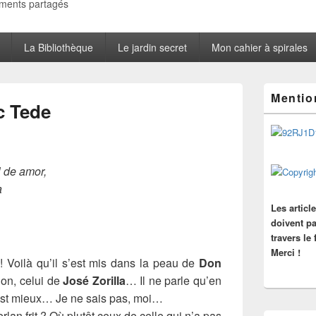
oments partagés
La Bibliothèque
Le jardin secret
Mon cahier à spirales
Zone
Mentio
principale
c Tede
de
widget
pour
la
barre
l de amor,
latérale
a
Les articl
doivent pa
travers le
Merci !
! Voilà qu’il s’est mis dans la peau de
Don
non, celui de
José Zorilla
… Il ne parle qu’en
c’est mieux… Je ne sais pas, moi…
rlan frit ? Où plutôt ceux de celle qui n’a pas