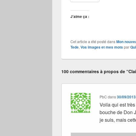
J’aime ça :
Cet article a été posté dans
Mon nouvea
Tede
,
Vos images et mes mots
par
Qui
100 commentaires à propos de “Clai
PbC
dans
30/09/2013
Voila qui est trè
bouche de Don Ju
je suis, mais cet