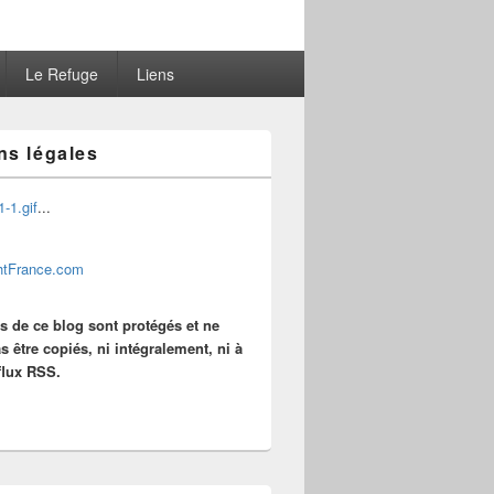
Le Refuge
Liens
ns légales
...
es de ce blog sont protégés et ne
s être copiés, ni intégralement, ni à
 flux RSS.