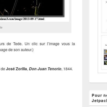
ede
urs de Tede. Un clic sur l’image vous la
page de son auteur.)
t de
José Zorilla
,
Don Juan Tenorio
, 1844.
Pour ne
Jetpac