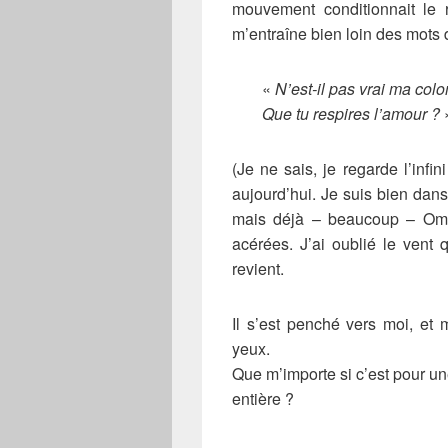
mouvement conditionnait le 
m’entraîne bien loin des mots
«
N’est-il pas vrai ma col
Que tu respires l’amour ?
(Je ne sais, je regarde l’infi
aujourd’hui. Je suis bien dan
mais déjà – beaucoup – Ombr
acérées. J’ai oublié le vent 
revient.
Il s’est penché vers moi, et 
yeux.
Que m’importe si c’est pour u
entière ?