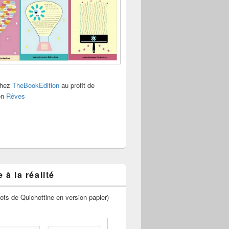
chez
TheBookEdition
au profit de
ion
Rêves
 à la réalité
ots de Quichottine en version papier)