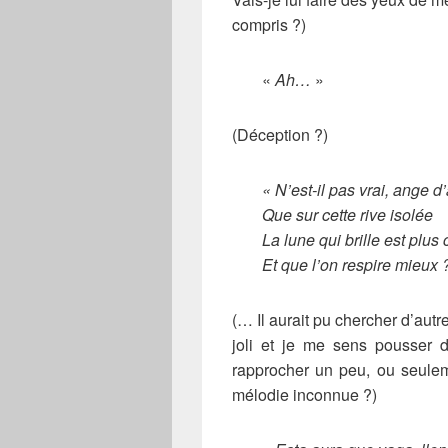
compris ?)
«
Ah…
»
(Déception ?)
« N’est-il pas vrai, ange d
Que sur cette rive isolée
La lune qui brille est plus 
Et que l’on respire mieux 
(… Il aurait pu chercher d’autr
joli et je me sens pousser d
rapprocher un peu, ou seulem
mélodie inconnue ?)