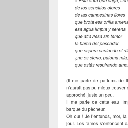
«
Esta aura que vaga, lle
de los sencillos olores
de las campesinas flores
que brota esa orilla amena
esa agua limpia y serena
que atraviesa sin temor
la barca del pescador
que espera cantando el dí
¿no es cierto, paloma mía,
que estás respirando amo
(Il me parle de parfums de f
n’aurait pas pu mieux trouver
approché, juste un peu.
Il me parle de cette eau lim
barque du pêcheur.
Oh oui ! Je l’entends, moi, l
jour. Les rames s’enfoncent 