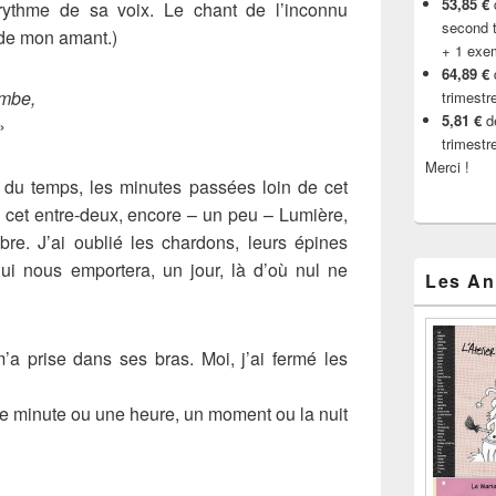
53,85 €
d
rythme de sa voix. Le chant de l’inconnu
second t
 de mon amant.)
+ 1 exe
64,89 €
ombe,
trimestr
5,81 €
de
»
trimestr
Merci !
ni du temps, les minutes passées loin de cet
s cet entre-deux, encore – un peu – Lumière,
e. J’ai oublié les chardons, leurs épines
qui nous emportera, un jour, là d’où nul ne
Les An
m’a prise dans ses bras. Moi, j’ai fermé les
ne minute ou une heure, un moment ou la nuit