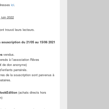
adresses
ici
.
 juin 2022
ont trouvé leurs lecteurs.
a souscription du 21/05 au 15/06 2021
es
vendus.
ersés à l’association Rêves
 € de don anonyme)
d’enfants parrainés.
vres de la souscription sont parvenus à
nataires.
ookEdition
(achats directs hors
n)