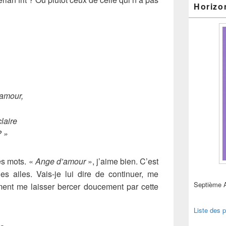
Horizo
’amour,
claire
? »
es mots. «
Ange d’amour
», j’aime bien. C’est
es ailes. Vais-je lui dire de continuer, me
Septième 
ent me laisser bercer doucement par cette
Liste des p