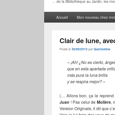
… de la Bibliothèque au Jardin, les m
Menu
Accueil
Mon nouveau chez moi
principal
Clair de lune, ave
Posté le
30/09/2013
par
Quichottine
« ¡Ah! ¿No es cierto, ánge
que en esta apartada orill
más pura la luna brilla
y se respira mejor? »
(… Allons bon, ça le reprend 
Juan
! Pas celui de
Molière
, 
Version Originale, il dit que 
Vais-je lui faire des yeux de me