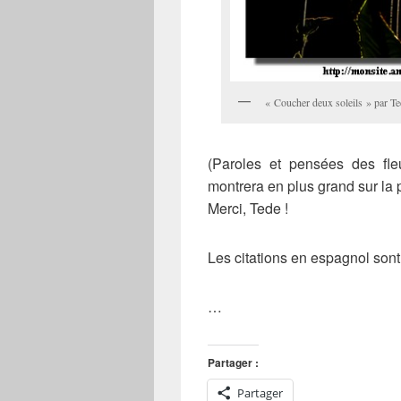
« Coucher deux soleils » par T
(Paroles et pensées des fle
montrera en plus grand sur la 
Merci, Tede !
Les citations en espagnol son
…
Partager :
Partager