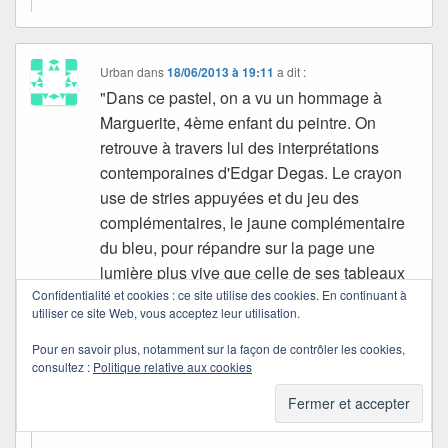
Urban
dans
18/06/2013 à 19:11
a dit :
"Dans ce pastel, on a vu un hommage à
Marguerite, 4ème enfant du peintre. On
retrouve à travers lui des interprétations
contemporaines d'Edgar Degas. Le crayon
use de stries appuyées et du jeu des
complémentaires, le jaune complémentaire
du bleu, pour répandre sur la page une
lumière plus vive que celle de ses tableaux
habituels."
Confidentialité et cookies : ce site utilise des cookies. En continuant à
utiliser ce site Web, vous acceptez leur utilisation.
Bonne soirée Quichottine Bisous (:-*
Pour en savoir plus, notamment sur la façon de contrôler les cookies,
consultez :
Politique relative aux cookies
Quichottine
dans
22/07/2013 à 09:32
a dit :