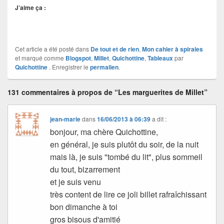
J’aime ça :
Cet article a été posté dans
De tout et de rien
,
Mon cahier à spirales
et marqué comme
Blogspot
,
Millet
,
Quichottine
,
Tableaux
par
Quichottine
. Enregistrer le
permalien
.
131 commentaires à propos de “Les marguerites de Millet”
jean-marie
dans
16/06/2013 à 06:39
a dit :
bonjour, ma chère Quichottine,
en général, je suis plutôt du soir, de la nuit
mais là, je suis "tombé du lit", plus sommeil
du tout, bizarrement
et je suis venu
très content de lire ce joli billet rafraîchissant
bon dimanche à toi
gros bisous d'amitié