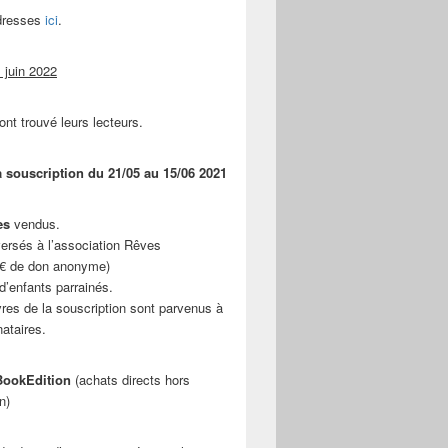
adresses
ici
.
 juin 2022
ont trouvé leurs lecteurs.
a souscription du 21/05 au 15/06 2021
es
vendus.
ersés à l’association Rêves
 € de don anonyme)
d’enfants parrainés.
vres de la souscription sont parvenus à
nataires.
ookEdition
(achats directs hors
n)