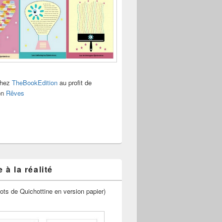
chez
TheBookEdition
au profit de
ion
Rêves
 à la réalité
ots de Quichottine en version papier)