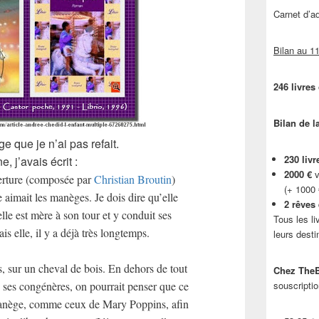
Carnet d’
Bilan au 11
246 livres
Bilan de l
e que je n’ai pas refait.
230 livr
 j’avais écrit :
2000 €
v
verture (composée par
Christian Broutin
)
(+ 1000
e aimait les manèges. Je dois dire qu’elle
2 rêves
elle est mère à son tour et y conduit ses
Tous les li
is elle, il y a déjà très longtemps.
leurs desti
s, sur un cheval de bois. En dehors de tout
Chez TheB
e ses congénères, on pourrait penser que ce
souscriptio
manège, comme ceux de Mary Poppins, afin