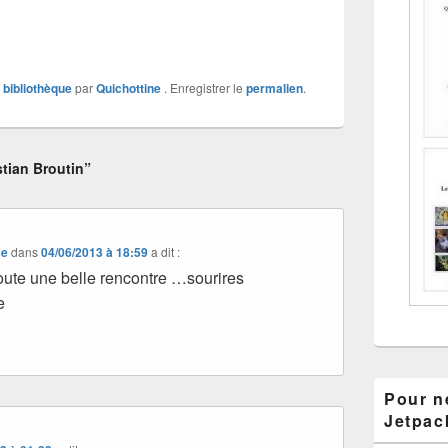
 bibliothèque
par
Quichottine
. Enregistrer le
permalien
.
tian Broutin”
se
dans
04/06/2013 à 18:59
a dit :
oute une belle rencontre …sourires
e
Pour ne
Jetpac