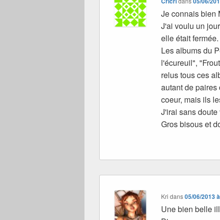
Cricri
dans
05/06/201
Je connais bien 
J'ai voulu un jou
elle était fermée.
Les albums du Pè
l'écureuil", "Frou
relus tous ces al
autant de paires 
coeur, mais ils 
J'irai sans doute 
Gros bisous et do
Kri
dans
05/06/2013 à
Une bien belle i