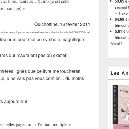
 vie, libre, heureux…(L’image est celle
53,85 €
d
second t
 ce montage) »
+ 1 exe
64,89 €
Quichottine, 16 février 2011
trimestr
5,81 €
de
chottine.over-blog.com/article-andree-chedid-l-enfant-multiple-67260275.html)
trimestr
t toujours pour moi un symbole magnifique…
Merci !
res qui n’auraient pas dû exister.
emières lignes que ce livre me toucherait
Les An
ue je ne vais pas vous confier… du moins
s aujourd’hui :
es belles pages sur « l’enfant multiple »…