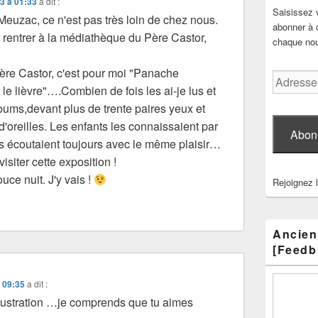
3 à 01:33
a dit :
Saisissez 
Meuzac, ce n'est pas très loin de chez nous.
abonner à c
r rentrer à la médiathèque du Père Castor,
chaque nouv
re Castor, c'est pour moi "Panache
Adresse
t le lièvre"….Combien de fois les ai-je lus et
e-
bums,devant plus de trente paires yeux et
mail
d'oreilles. Les enfants les connaissaient par
Abon
les écoutaient toujours avec le même plaisir…
visiter cette exposition !
uce nuit. J'y vais !
Rejoignez 
Ancien
[Feedb
 09:35
a dit :
llustration …je comprends que tu aimes