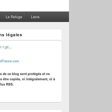
Le Refuge
Liens
ns légales
...
es de ce blog sont protégés et ne
s être copiés, ni intégralement, ni à
 flux RSS.