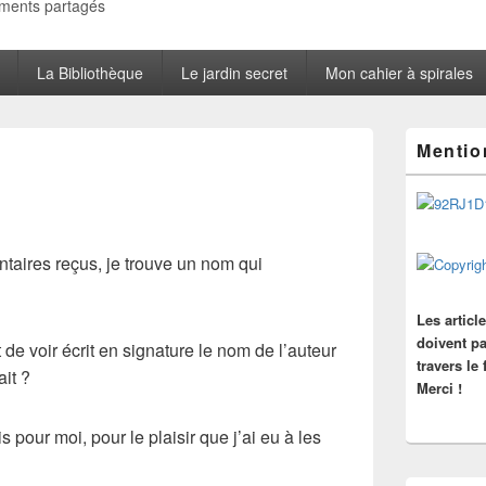
oments partagés
La Bibliothèque
Le jardin secret
Mon cahier à spirales
Zone
Mentio
principale
de
widget
pour
la
barre
taires reçus, je trouve un nom qui
latérale
Les articl
doivent pa
 de voir écrit en signature le nom de l’auteur
travers le
ait ?
Merci !
 pour moi, pour le plaisir que j’ai eu à les