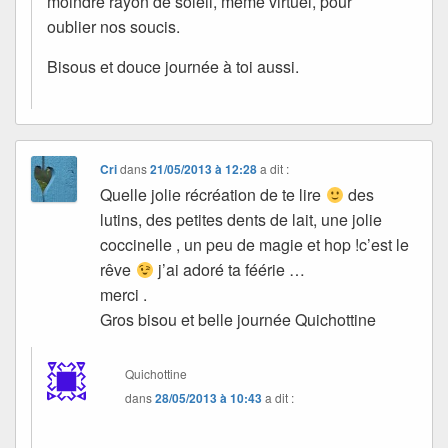
moindre rayon de soleil, même virtuel, pour
oublier nos soucis.
Bisous et douce journée à toi aussi.
Cri
dans
21/05/2013 à 12:28
a dit :
Quelle jolie récréation de te lire
des
lutins, des petites dents de lait, une jolie
coccinelle , un peu de magie et hop !c’est le
rêve
j’ai adoré ta féérie …
merci .
Gros bisou et belle journée Quichottine
Quichottine
dans
28/05/2013 à 10:43
a dit :