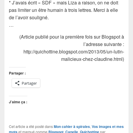
* J’avais écrit « SDF » mais Liza a raison, on ne doit
pas limiter un être humain à trois lettres. Merci à elle
de l’avoir souligné.
…
(Article publié pour la première fois sur Blogspot à
l’adresse suivante :
http://quichottine.blogspot.com/2013/05/un-lutin-
malicieux-chez-claudine.html)
Partager :
Partager
J’aime ça :
Cet article a été posté dans
Mon cahier à spirales
,
Vos images et mes
mots
et marqué comme
Blogspot
,
Canelle
,
Quichottine
par