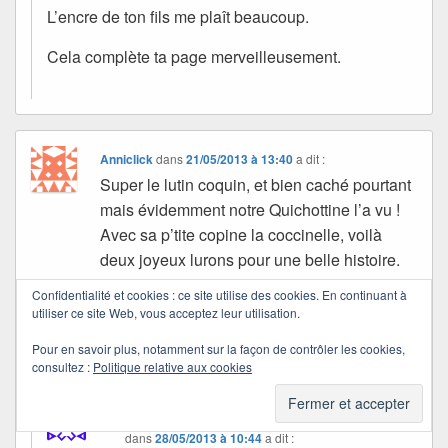
L’encre de ton fils me plaît beaucoup.
Cela complète ta page merveilleusement.
Anniclick
dans
21/05/2013 à 13:40
a dit :
Super le lutin coquin, et bien caché pourtant
mais évidemment notre Quichottine l’a vu !
Avec sa p’tite copine la coccinelle, voilà
deux joyeux lurons pour une belle histoire.
Bon après-midi et gros bisous ensoleillés ☼
Confidentialité et cookies : ce site utilise des cookies. En continuant à
☼ ☼ et na, comme çà, au moins ici, il fait
utiliser ce site Web, vous acceptez leur utilisation.
beau ! (sourire)
Pour en savoir plus, notamment sur la façon de contrôler les cookies,
Annick
consultez :
Politique relative aux cookies
Quichottine
dans
28/05/2013 à 10:44
a dit :