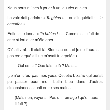
Nous nous mîmes à jouer à un jeu très ancien…
La voix riait parfois : «
Tu gèles
»… ou s’inquiétait : «
tu
chauffes
»…
Enfin, elle tonna «
Tu brûles !
»… Comme si le fait de
crier si fort aller m’éloigner.
C’était vrai… Il était là. Bien caché… et je ne l’aurais
pas remarqué s’il ne m’avait interpelée.)
– Qui es-tu ? Que fais-tu là ? Mais…
(Je n’en crus pas mes yeux. Cet être bizarre qui aurait
pu passer pour mon Lutin bleu dans d’autres
circonstances tenait entre ses mains…)
(Mais non, voyons ! Pas un fromage ! qu’en aurait-
il fait ?)