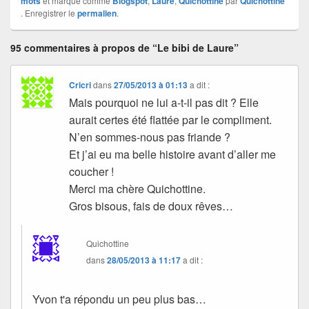
mots
et marqué comme
Blogspot
,
Laure
,
Quichottine
par
Quichottine
. Enregistrer le
permalien
.
95 commentaires à propos de “Le bibi de Laure”
Cricri
dans
27/05/2013 à 01:13
a dit :
Mais pourquoi ne lui a-t-il pas dit ? Elle
aurait certes été flattée par le compliment.
N’en sommes-nous pas friande ?
Et j’ai eu ma belle histoire avant d’aller me
coucher !
Merci ma chère Quichottine.
Gros bisous, fais de doux rêves…
Quichottine
dans
28/05/2013 à 11:17
a dit :
Yvon t'a répondu un peu plus bas…