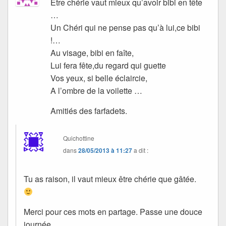
Être chérie vaut mieux qu’avoir bibi en tête
…
Un Chéri qui ne pense pas qu’à lui,ce bibi
!…
Au visage, bibi en faîte,
Lui fera fête,du regard qui guette
Vos yeux, si belle éclaircie,
A l’ombre de la voilette …
Amitiés des farfadets.
Quichottine
dans
28/05/2013 à 11:27
a dit :
Tu as raison, il vaut mieux être chérie que gâtée.
Merci pour ces mots en partage. Passe une douce
journée.