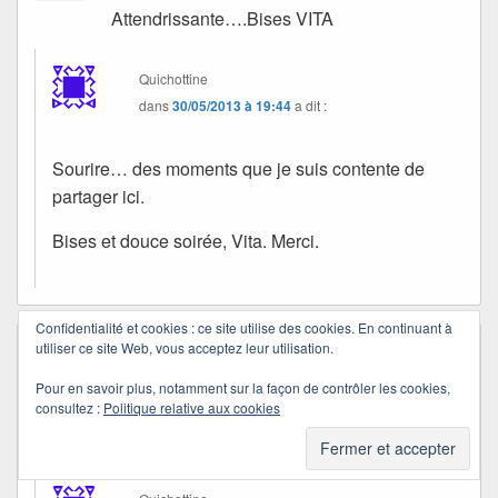
Attendrissante….Bises VITA
Quichottine
dans
30/05/2013 à 19:44
a dit :
Sourire… des moments que je suis contente de
partager ici.
Bises et douce soirée, Vita. Merci.
Confidentialité et cookies : ce site utilise des cookies. En continuant à
utiliser ce site Web, vous acceptez leur utilisation.
gazou
dans
27/05/2013 à 18:47
a dit :
Superbe ce trompe l’oeil, ce sont de vrais
Pour en savoir plus, notamment sur la façon de contrôler les cookies,
consultez :
Politique relative aux cookies
artistes
et ils t’ont inspiré une belle histoire