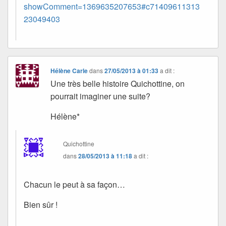
showComment=1369635207653#c71409611313
23049403
Hélène Carle
dans
27/05/2013 à 01:33
a dit :
Une très belle histoire Quichottine, on
pourrait imaginer une suite?
Hélène*
Quichottine
dans
28/05/2013 à 11:18
a dit :
Chacun le peut à sa façon…
Bien sûr !