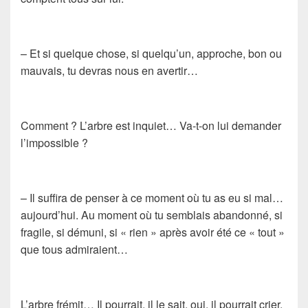
– Et si quelque chose, si quelqu’un, approche, bon ou
mauvais, tu devras nous en avertir…
Comment ? L’arbre est inquiet… Va-t-on lui demander
l’impossible ?
– Il suffira de penser à ce moment où tu as eu si mal…
aujourd’hui. Au moment où tu semblais abandonné, si
fragile, si démuni, si « rien » après avoir été ce « tout »
que tous admiraient…
L’arbre frémit… Il pourrait, il le sait, oui, il pourrait crier.