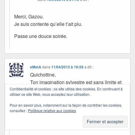
Merci, Gazou.
Je suis contente qu’elle t’ait plu.
Passe une douce soirée.
eMmA
dans
11/04/2013 à 19:59
a dit :
Quichottine,
Ton imagination sylvestre est sans limite et
bien jolie !
Confidentialité et cookies : ce site utilise des cookies. En continuant à
utiliser ce site Web, vous acceptez leur utilisation.
Merci,
eMmA
Pour en savoir plus, notamment sur la façon de contrôler les cookies,
consultez :
Politique relative aux cookies
Quichottine
dans
16/04/2013 à 11:22
a dit :