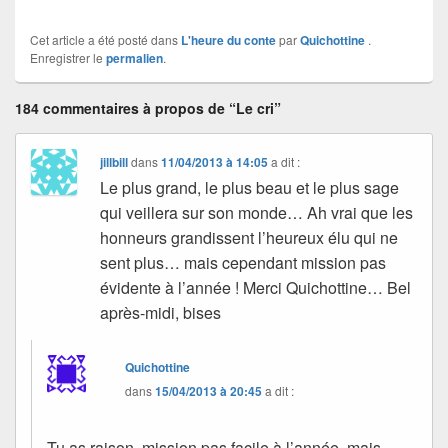
Cet article a été posté dans
L'heure du conte
par
Quichottine
.
Enregistrer le
permalien
.
184 commentaires à propos de “Le cri”
jillbill
dans
11/04/2013 à 14:05
a dit :
Le plus grand, le plus beau et le plus sage
qui veillera sur son monde… Ah vrai que les
honneurs grandissent l’heureux élu qui ne
sent plus… mais cependant mission pas
évidente à l’année ! Merci Quichottine… Bel
après-midi, bises
Quichottine
dans
15/04/2013 à 20:45
a dit :
Tu as raison, mission pas facile à l’année, mais