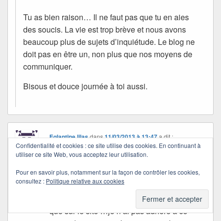
Tu as bien raison… Il ne faut pas que tu en aies
des soucis. La vie est trop brève et nous avons
beaucoup plus de sujets d’inquiétude. Le blog ne
doit pas en être un, non plus que nos moyens de
communiquer.
Bisous et douce journée à toi aussi.
Eglantine lilas
dans
11/03/2013 à 13:47
a dit :
Confidentialité et cookies : ce site utilise des cookies. En continuant à
effectivement sur la version » Mobile » il y
utiliser ce site Web, vous acceptez leur utilisation.
a de la publicité …bon dans ce cas il faut
Pour en savoir plus, notamment sur la façon de contrôler les cookies,
peut être voir s’il y a une possibilité
consultez :
Politique relative aux cookies
d’interdire que le blog apparaisse sur les
mobiles ou qu’il apparaisse uniquement tel
que sur le site …je n’ai pas adhéré a ce