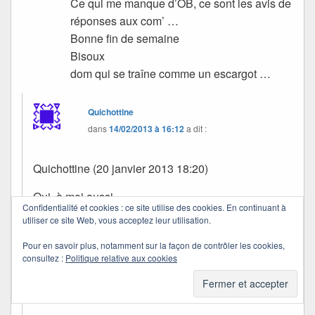
Ce qui me manque d’OB, ce sont les avis de
réponses aux com’ …
Bonne fin de semaine
Bisoux
dom qui se traîne comme un escargot …
Quichottine
dans
14/02/2013 à 16:12
a dit :
Quichottine (20 janvier 2013 18:20)
Oui, à moi aussi.
Confidentialité et cookies : ce site utilise des cookies. En continuant à
utiliser ce site Web, vous acceptez leur utilisation.
Ekla ne m’a pas satisfaite… mais je garde pour
l’instant.
Pour en savoir plus, notamment sur la façon de contrôler les cookies,
consultez :
Politique relative aux cookies
Bonne nouvelle semaine à toi, Dom.
Bisous doux.