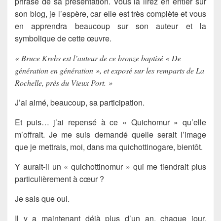
phrase de sa présentation. Vous la lirez en entier sur
son blog, je l’espère, car elle est très complète et vous
en apprendra beaucoup sur son auteur et la
symbolique de cette œuvre.
« Bruce Krebs est l’auteur de ce bronze baptisé « De
génération en génération », et exposé sur les remparts de La
Rochelle, près du Vieux Port. »
J’ai aimé, beaucoup, sa participation.
Et puis… j’ai repensé à ce « Quichomur » qu’elle
m’offrait. Je me suis demandé quelle serait l’image
que je mettrais, moi, dans ma
quichottinogare
, bientôt.
Y aurait-il un «
quichottinomur
» qui me tiendrait plus
particulièrement à cœur ?
Je sais que oui.
Il y a maintenant déjà plus d’un an, chaque jour,