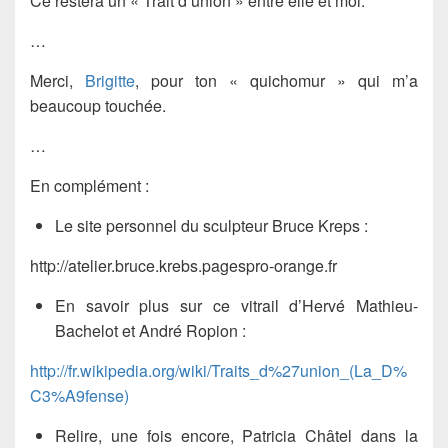
Ce restera un « Trait d’union » entre elle et moi.
…
Merci,
Brigitte
, pour ton « quichomur » qui m’a
beaucoup touchée.
…
En complément :
Le site personnel du sculpteur
Bruce Kreps
:
http://atelier.bruce.krebs.pagespro-orange.fr
En savoir plus sur ce vitrail d’
Hervé Mathieu-
Bachelot
et
André Ropion
:
http://fr.wikipedia.org/wiki/Traits_d%27union_(La_D%
C3%A9fense)
Relire, une fois encore, Patricia Châtel dans la