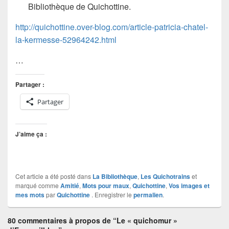
Bibliothèque de Quichottine.
http://quichottine.over-blog.com/article-patricia-chatel-
la-kermesse-52964242.html
…
Partager :
Partager
J’aime ça :
Cet article a été posté dans
La Bibliothèque
,
Les Quichotrains
et
marqué comme
Amitié
,
Mots pour maux
,
Quichottine
,
Vos images et
mes mots
par
Quichottine
. Enregistrer le
permalien
.
80 commentaires à propos de “Le « quichomur »