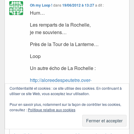
Oh my Loop !
dans
19/06/2012 à 13:27
a dit :
Hum…
Les remparts de la Rochelle,
je me souviens…
Près de la Tour de la Lanterne…
Loop
Un autre écho de La Rochelle :
http://aloreedespeutetre.over-
blog.com/article-la-dame-aux-glaieuls-
Confidentialité et cookies : ce site utilise des cookies. En continuant à
utiliser ce site Web, vous acceptez leur utilisation.
106478034.html
Pour en savoir plus, notamment sur la façon de contrôler les cookies,
consultez :
Politique relative aux cookies
Quichottine
dans
19/06/2012 à 16:55
a dit :