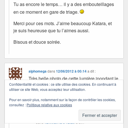
Tu as encore le temps… il y a des embouteillages
en ce moment en gare de triage.
Merci pour ces mots. J’aime beaucoup Katara, et
je suis heureuse que tu l’aimes aussi.
Bisous et douce soirée.
alphomega
dans
12/06/2012 à 00:14
a dit :
Très belle photo de cette lumière inondant le
Confidentialité et cookies : ce site utilise des cookies. En continuant à
sous-bois.
utiliser ce site Web, vous acceptez leur utilisation.
Ça va bien avec les arcs-en-ciel où la
lumière scelle l’alliance du ciel et de la terre.
Pour en savoir plus, notamment sur la façon de contrôler les cookies,
consultez :
Politique relative aux cookies
Quichottine
dans
12/06/2012 à 12:25
a dit :