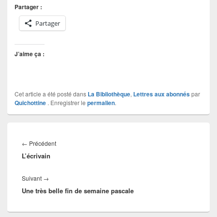
Partager :
Partager
J’aime ça :
Cet article a été posté dans
La Bibliothèque
,
Lettres aux abonnés
par
Quichottine
. Enregistrer le
permalien
.
Navigation
de
Article
←
Précédent
l’article
L’écrivain
précédent :
Article
Suivant
→
Une très belle fin de semaine pascale
suivant :