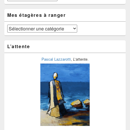
fil
du
temps
Mes étagères à ranger
Mes
étagères
à
ranger
L’attente
Pascal Lazzarotti
,
L'attente
.