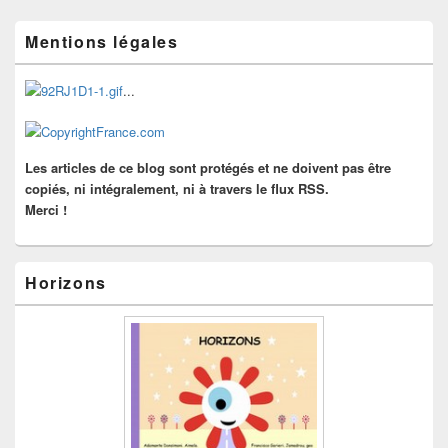
Zone
Mentions légales
principale
de
widget
...
pour
la
barre
latérale
Les articles de ce blog sont protégés et ne doivent pas être
copiés, ni intégralement, ni à travers le flux RSS.
Merci !
Horizons