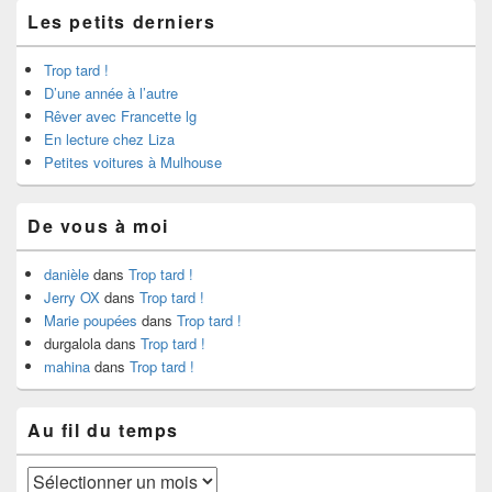
Les petits derniers
Trop tard !
D’une année à l’autre
Rêver avec Francette lg
En lecture chez Liza
Petites voitures à Mulhouse
De vous à moi
danièle
dans
Trop tard !
Jerry OX
dans
Trop tard !
Marie poupées
dans
Trop tard !
durgalola
dans
Trop tard !
mahina
dans
Trop tard !
Au fil du temps
Au