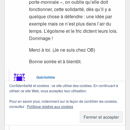
porte-monnaie », on oublie qu’elle doit
fonctionner, cette solidarité, dès qu’il y a
quelque chose à défendre : une idée par
exemple mais ce n’est plus dans l’air du
temps. L’égoïsme et le fric dictent leurs lois.
Dommage !
Merci à toi. (Je ne suis chez OB)
Bonne soirée et à bientôt.
Quichottine
dans
16/09/2011 à 22:05
a dit :
Confidentialité et cookies : ce site utilise des cookies. En continuant à
utiliser ce site Web, vous acceptez leur utilisation.
Je crois que je ne m’indigne pas vraiment… je
Pour en savoir plus, notamment sur la façon de contrôler les cookies,
consultez :
Politique relative aux cookies
pense seulement à ceux qui sont démunis devant
ce qui arrive, que ce soit ceux qui subissent le
bug ou ceux qui essaient de le résoudre.