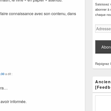
Saisissez 
abonner à c
 faire connaissance avec son contenu, dans
chaque nouv
Adresse
e-
mail
Abon
Rejoignez 
8:30
a dit :
Ancien
[Feedb
aira…
 avoir informée.