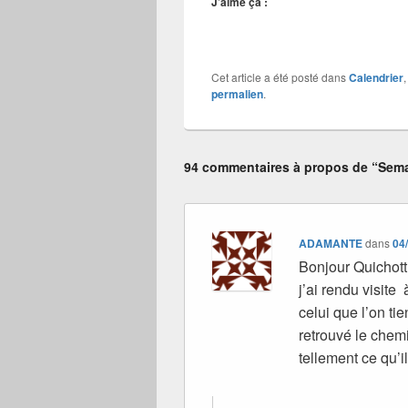
J’aime ça :
Cet article a été posté dans
Calendrier
permalien
.
94 commentaires à propos de “Sema
ADAMANTE
dans
04
Bonjour Quichotti
j’ai rendu visite 
celui que l’on tie
retrouvé le chemi
tellement ce qu’i