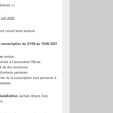
adresses
ici
.
 juin 2022
ont trouvé leurs lecteurs.
a souscription du 21/05 au 15/06 2021
es
vendus.
ersés à l’association Rêves
 € de don anonyme)
d’enfants parrainés.
vres de la souscription sont parvenus à
nataires.
ookEdition
(achats directs hors
n)