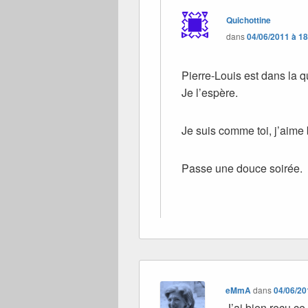
Quichottine
dans
04/06/2011 à 1
Pierre-Louis est dans la qu
Je l’espère.
Je suis comme toi, j’aim
Passe une douce soirée.
eMmA
dans
04/06/20
J’ai bien reçu ce 