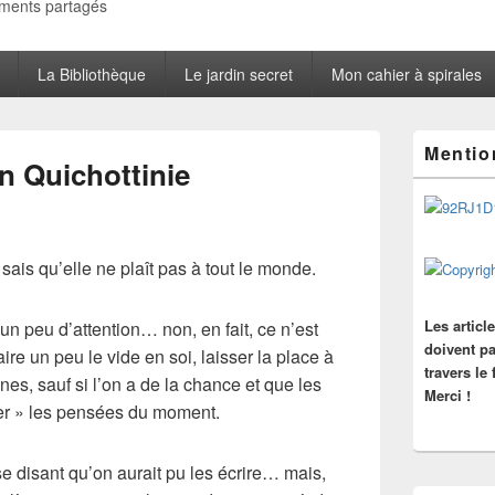
oments partagés
La Bibliothèque
Le jardin secret
Mon cahier à spirales
Zone
Mentio
principale
n Quichottinie
de
widget
pour
la
barre
e sais qu’elle ne plaît pas à tout le monde.
latérale
Les articl
 un peu d’attention… non, en fait, ce n’est
doivent pa
 faire un peu le vide en soi, laisser la place à
travers le
es, sauf si l’on a de la chance et que les
Merci !
ler » les pensées du moment.
se disant qu’on aurait pu les écrire… mais,