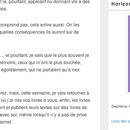
nt là, pourtant, appelant ou donnant vie à des
Horizo
iés.
comprend pas, cela arrive aussi. On les
 quelles conséquences ils auront sur de
 et pourtant, je sais que le plus souvent je
émoire, ceux qui m’ont le plus touchée,
s égoïstement, qui ne parlaient qu’à moi
ez, mais, cette semaine, je vais retourner à
ù j’ai mis vos livres à vous, enfin, les livres
Septième 
nt et publient leurs textes sur des livres de
avec soi, même lorsqu’il n’y a pas de prise
Liste des p
ernet.