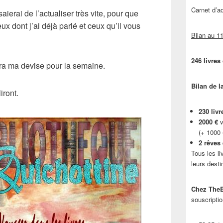
Carnet d’
saierai de l’actualiser très vite, pour que
ux dont j’ai déjà parlé et ceux qu’il vous
Bilan au 11
246 livres
ra ma devise pour la semaine.
Bilan de l
iront.
230 livr
2000 €
v
(+ 1000
2 rêves
Tous les li
leurs desti
Chez TheB
souscriptio