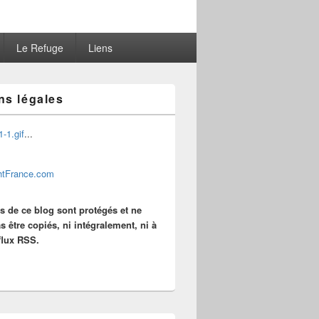
Le Refuge
Liens
ns légales
...
es de ce blog sont protégés et ne
s être copiés, ni intégralement, ni à
 flux RSS.