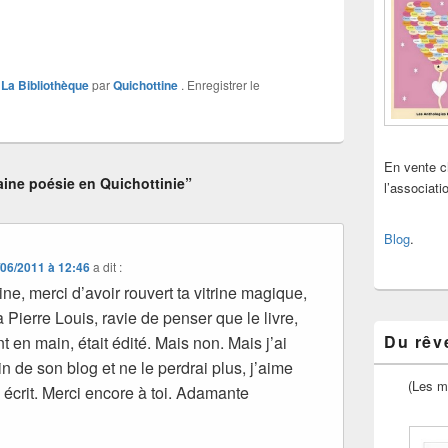
,
La Bibliothèque
par
Quichottine
. Enregistrer le
En vente 
ine poésie en Quichottinie”
l’associat
Blog
.
/06/2011 à 12:46
a dit :
ne, merci d’avoir rouvert ta vitrine magique,
à Pierre Louis, ravie de penser que le livre,
Du rêve
nt en main, était édité. Mais non. Mais j’ai
n de son blog et ne le perdrai plus, j’aime
(Les m
l écrit. Merci encore à toi. Adamante