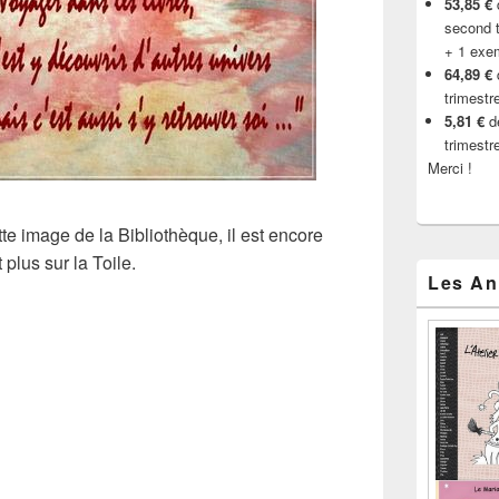
53,85 €
d
second t
+ 1 exe
64,89 €
trimestr
5,81 €
de
trimestr
Merci !
e image de la Bibliothèque, il est encore
plus sur la Toile.
Les An