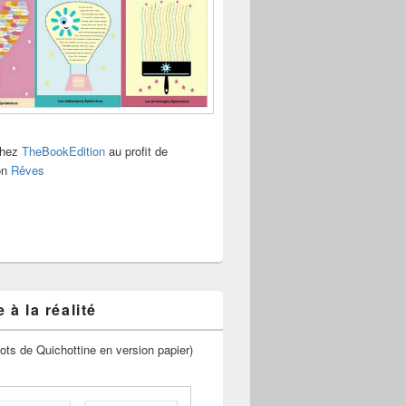
chez
TheBookEdition
au profit de
ion
Rêves
 à la réalité
ots de Quichottine en version papier)