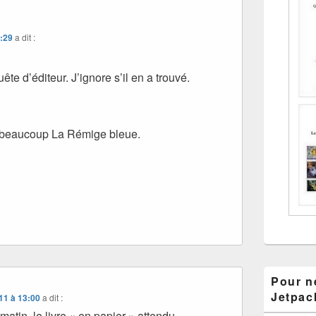
8:29
a dit :
ête d’éditeur. J’ignore s’il en a trouvé.
e beaucoup La Rémige bleue.
Pour ne
Jetpac
11 à 13:00
a dit :
matin, le livre « en papier » attendu.