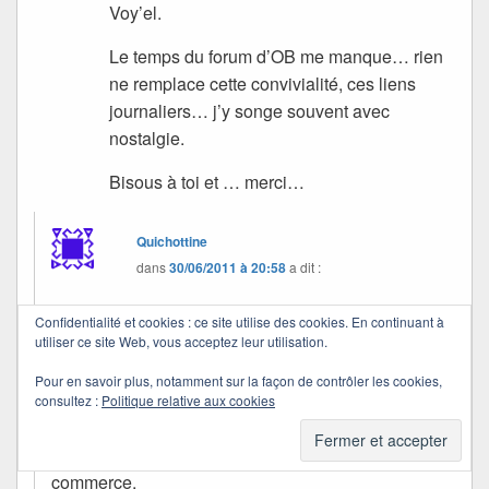
Voy’el.
Le temps du forum d’OB me manque… rien
ne remplace cette convivialité, ces liens
journaliers… j’y songe souvent avec
nostalgie.
Bisous à toi et … merci…
Quichottine
dans
30/06/2011 à 20:58
a dit :
Confidentialité et cookies : ce site utilise des cookies. En continuant à
Ah, c’est bien aussi… je pense que ceux qui sont
utiliser ce site Web, vous acceptez leur utilisation.
intéressés iront chez ton éditeur et trouveront
toutes les possibilités d’achat.
Pour en savoir plus, notamment sur la façon de contrôler les cookies,
consultez :
Politique relative aux cookies
Le forum d’OB a beaucoup perdu depuis qu’ils ont
supprimé les fils personnels et le café du
commerce.