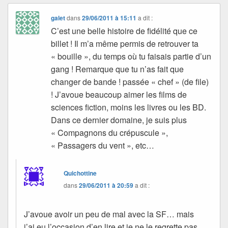
galet
dans
29/06/2011 à 15:11
a dit :
C’est une belle histoire de fidélité que ce
billet ! Il m’a même permis de retrouver ta
« bouille », du temps où tu faisais partie d’un
gang ! Remarque que tu n’as fait que
changer de bande ! passée « chef » (de file)
! J’avoue beaucoup aimer les films de
sciences fiction, moins les livres ou les BD.
Dans ce dernier domaine, je suis plus
« Compagnons du crépuscule »,
« Passagers du vent », etc…
Quichottine
dans
29/06/2011 à 20:59
a dit :
J’avoue avoir un peu de mal avec la SF… mais
j’ai eu l’occasion d’en lire et je ne le regrette pas.