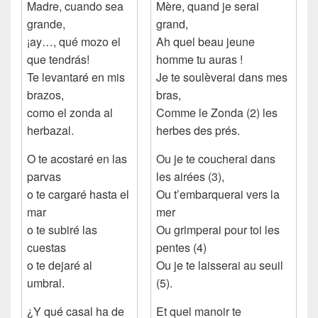
Madre, cuando sea
Mère, quand je serai
grande,
grand,
¡ay…, qué mozo el
Ah quel beau jeune
que tendrás!
homme tu auras !
Te levantaré en mis
Je te soulèverai dans mes
brazos,
bras,
como el zonda al
Comme le Zonda (2) les
herbazal.
herbes des prés.
O te acostaré en las
Ou je te coucherai dans
parvas
les airées (3),
o te cargaré hasta el
Ou t’embarquerai vers la
mar
mer
o te subiré las
Ou grimperai pour toi les
cuestas
pentes (4)
o te dejaré al
Ou je te laisserai au seuil
umbral.
(5).
¿Y qué casal ha de
Et quel manoir te