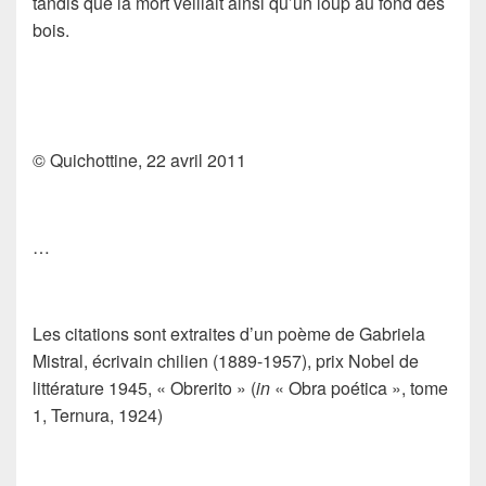
tandis que la mort veillait ainsi qu’un loup au fond des
bois.
© Quichottine, 22 avril 2011
…
Les citations sont extraites d’un poème de
Gabriela
Mistral
, écrivain chilien (1889-1957), prix Nobel de
littérature 1945, « Obrerito » (
in
« Obra poética », tome
1,
Ternura
, 1924)