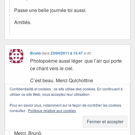
Passe une belle journée toi aussi.
Amitiés.
Brunô
dans
23/04/2011 à 15:47
a dit :
Photopoème aussi léger que l’air qui porte
ce chant vers le ciel.
C’est beau. Merci Quichottine
Confidentialité et cookies : ce site utilise des cookies. En continuant à
Bises
utiliser ce site Web, vous acceptez leur utilisation.
Pour en savoir plus, notamment sur la façon de contrôler les cookies,
Quichottine
consultez :
Politique relative aux cookies
dans
23/04/2011 à 17:00
a dit :
Merci, Brunô.