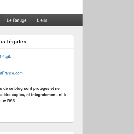
Le Refuge
Liens
ns légales
...
es de ce blog sont protégés et ne
s être copiés, ni intégralement, ni à
 flux RSS.