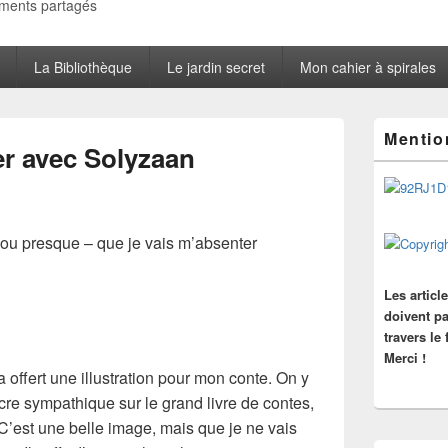
oments partagés
La Bibliothèque
Le jardin secret
Mon cahier à spirales
Zone
Mentio
principale
ver avec Solyzaan
de
widget
pour
la
barre
ou presque – que je vais m’absenter
latérale
Les articl
doivent pa
travers le
Merci !
’a offert une illustration pour mon conte. On y
encre sympathique sur le grand livre de contes,
 C’est une belle image, mais que je ne vais