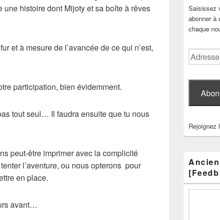
e une histoire dont Mijoty et sa boîte à rêves
Saisissez 
abonner à c
chaque nouv
fur et à mesure de l’avancée de ce qui n’est,
Adresse
e-
mail
votre participation, bien évidemment.
Abon
pas tout seul… Il faudra ensuite que tu nous
Rejoignez 
ons peut-être imprimer avec la complicité
Ancien
e tenter l’aventure, ou nous opterons pour
[Feedb
ettre en place.
ours avant…