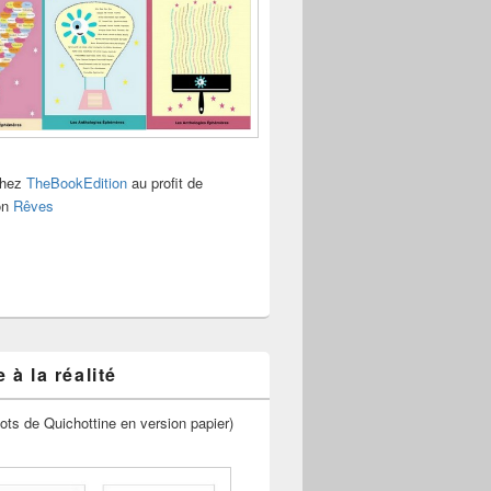
chez
TheBookEdition
au profit de
ion
Rêves
 à la réalité
ots de Quichottine en version papier)