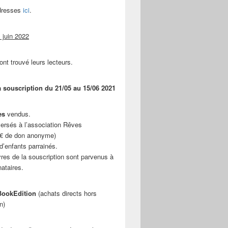
adresses
ici
.
 juin 2022
ont trouvé leurs lecteurs.
a souscription du 21/05 au 15/06 2021
es
vendus.
ersés à l’association Rêves
 € de don anonyme)
d’enfants parrainés.
vres de la souscription sont parvenus à
nataires.
ookEdition
(achats directs hors
n)