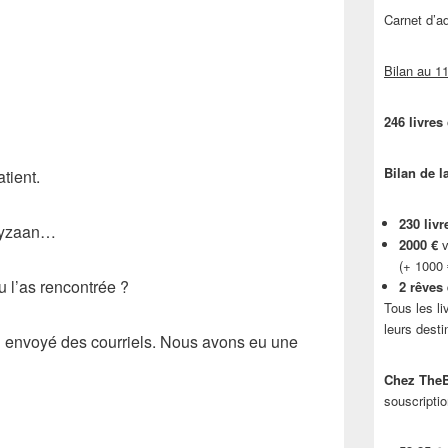
Carnet d’
Bilan au 11
246 livres
Bilan de l
atient.
230 livr
lyzaan…
2000 €
v
(+ 1000
 l’as rencontrée ?
2 rêves
Tous les li
leurs desti
 ai envoyé des courriels. Nous avons eu une
Chez TheB
souscriptio