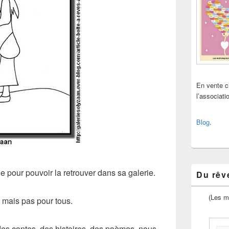
En vente 
l’associat
Blog
.
mage pour pouvoir la retrouver dans sa galerie.
Du rêve
(Les m
 mais pas pour tous.
des contes, des histoires, des poèmes, nous