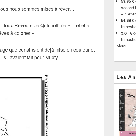
53,85 €
d
second t
 nous nous sommes mises à rêver…
+ 1 exe
64,89 €
s « Doux Rêveurs de Quichottinie »… et elle
trimestr
ves à colorier » !
5,81 €
de
trimestr
Merci !
age que certains ont déjà mise en couleur et
 l’avaient fait pour Mijoty.
Les An