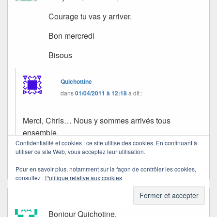
Courage tu vas y arriver.
Bon mercredi
Bisous
Quichottine
dans
01/04/2011 à 12:18
a dit :
Merci, Chris… Nous y sommes arrivés tous
ensemble.
Confidentialité et cookies : ce site utilise des cookies. En continuant à
Passe une douce journée. Bisous.
utiliser ce site Web, vous acceptez leur utilisation.
Pour en savoir plus, notamment sur la façon de contrôler les cookies,
consultez :
Politique relative aux cookies
Anne Le Sonneur
dans
23/03/2011 à 17:09
a dit :
Bonjour Quichotine,