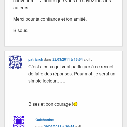
couverture… J’adore que vous en soyez tous les
auteurs.
Merci pour ta confiance et ton amitié.
Bisous.
patriarch
dans
22/03/2011 à 16:54
a dit :
C’est à ceux qui vont participer à ce recueil
de faire des réponses. Pour moi, je serai un
simple lecteur……
Bises et bon courage !
Quichottine
dans
29/03/2011 à 20:44
a dit :