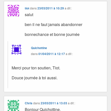
tiot
dans
23/03/2011 à 10:29
a dit :
salut
ben il ne faut jamais abandonner
bonnechance et bonne journée
Quichottine
dans
01/04/2011 à 12:17
a dit :
Merci pour ton soutien, Tiot.
Douce journée à toi aussi.
Chris
dans
23/03/2011 à 13:03
a dit :
Bonjour Quichottine,