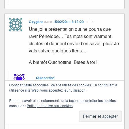
Oxygène
dans
15/02/2011 à 13:29
a dit :
Une jolie présentation qui ne pourra que
ravir Pénélope… Tes mots sont vraiment
ciselés et donnent envie d’en savoir plus. Je
vais suivre quelques liens…
A bientôt Quichottine. Bises à toi !
Quichottine
dans
15/02/2011 à 18:45
a dit :
Confidentialité et cookies : ce site utilise des cookies. En continuant à
utiliser ce site Web, vous acceptez leur utilisation.
Merci, Oxygène.
Pour en savoir plus, notamment sur la façon de contrôler les cookies,
consultez :
Politique relative aux cookies
C’était un clin d’œil à son intention. Et j’ai bien
aimé son livre.