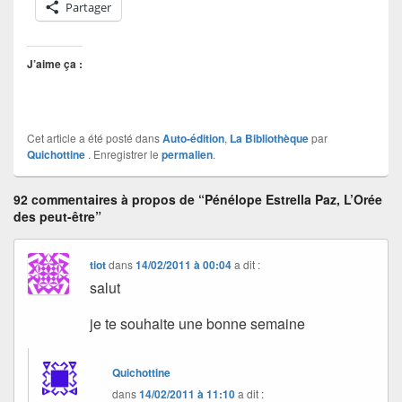
Partager
J’aime ça :
Cet article a été posté dans
Auto-édition
,
La Bibliothèque
par
Quichottine
. Enregistrer le
permalien
.
92 commentaires à propos de “Pénélope Estrella Paz, L’Orée
des peut-être”
tiot
dans
14/02/2011 à 00:04
a dit :
salut
je te souhaite une bonne semaine
Quichottine
dans
14/02/2011 à 11:10
a dit :