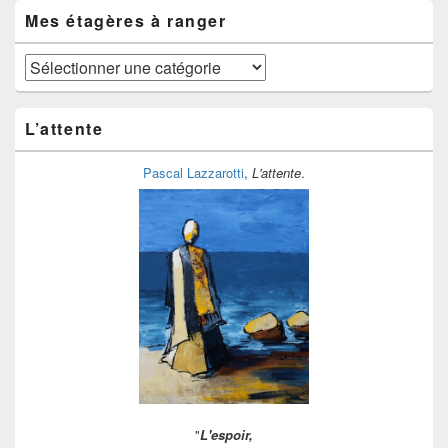
temps
Mes étagères à ranger
Mes
étagères
à
ranger
L’attente
Pascal Lazzarotti
,
L'attente
.
"
L'espoir,