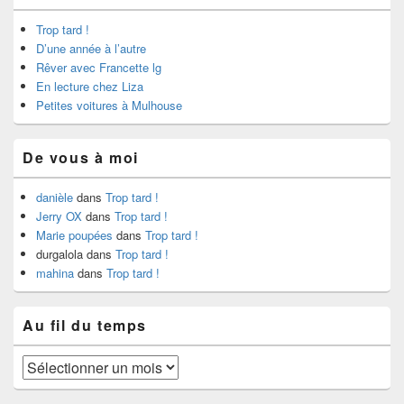
Trop tard !
D’une année à l’autre
Rêver avec Francette lg
En lecture chez Liza
Petites voitures à Mulhouse
De vous à moi
danièle
dans
Trop tard !
Jerry OX
dans
Trop tard !
Marie poupées
dans
Trop tard !
durgalola
dans
Trop tard !
mahina
dans
Trop tard !
Au fil du temps
Au
fil
du