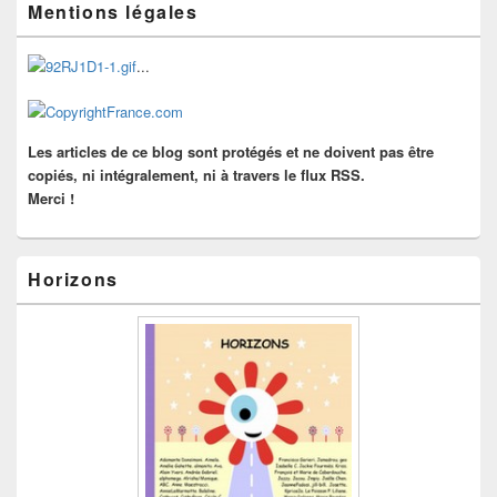
Mentions légales
principale
de
widget
...
pour
la
barre
latérale
Les articles de ce blog sont protégés et ne doivent pas être
copiés, ni intégralement, ni à travers le flux RSS.
Merci !
Horizons