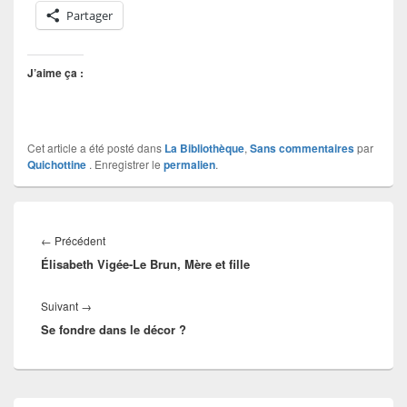
Partager
J’aime ça :
Cet article a été posté dans
La Bibliothèque
,
Sans commentaires
par
Quichottine
. Enregistrer le
permalien
.
Navigation
de
Article
←
Précédent
l’article
Élisabeth Vigée-Le Brun, Mère et fille
précédent :
Article
Suivant
→
Se fondre dans le décor ?
suivant :
Zone