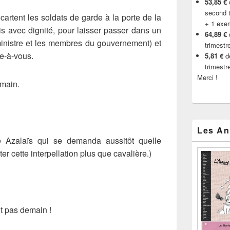
53,85 €
d
second t
artent les soldats de garde à la porte de la
+ 1 exe
is avec dignité, pour laisser passer dans un
64,89 €
ministre et les membres du gouvernement) et
trimestr
de-à-vous.
5,81 €
de
trimestr
Merci !
 main.
Les An
hé Azalaïs qui se demanda aussitôt quelle
iter cette interpellation plus que cavalière.)
 Et pas demain !