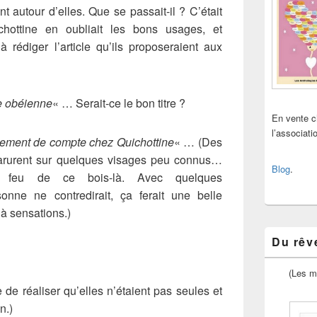
nt autour d’elles. Que se passait-il ? C’était
hottine en oubliait les bons usages, et
rédiger l’article qu’ils proposeraient aux
ue obéienne
« … Serait-ce le bon titre ?
En vente 
l’associat
lement de compte chez Quichottine
« … (Des
arurent sur quelques visages peu connus…
Blog
.
en feu de ce bois-là. Avec quelques
ne ne contredirait, ça ferait une belle
à sensations.)
Du rêve
(Les m
 de réaliser qu’elles n’étaient pas seules et
n.)