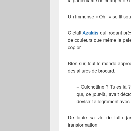
la particularité de changer de 
Un immense « Oh ! » se fit so
C’était
Azalaïs
qui, rôdant près
de couleurs que même la palette
copier.
Bien sûr, tout le monde approc
des allures de brocard.
– Quichottine ? Tu es là ?
qui, ce jour-là, avait déci
devisait allègrement avec 
De toute sa vie de lutin jard
transformation.