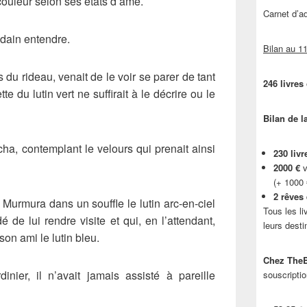
couleur selon ses états d’âme.
Carnet d’
udain entendre.
Bilan au 11
 du rideau, venait de le voir se parer de tant
246 livres
 du lutin vert ne suffirait à le décrire ou le
Bilan de l
ha, contemplant le velours qui prenait ainsi
230 livr
2000 €
v
(+ 1000
2 rêves
 Murmura dans un souffle le lutin arc-en-ciel
Tous les li
dé de lui rendre visite et qui, en l’attendant,
leurs desti
son ami le lutin bleu.
Chez TheB
inier, il n’avait jamais assisté à pareille
souscriptio