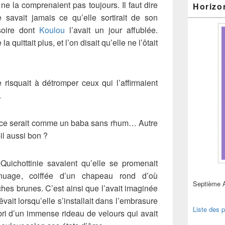
 ne la comprenaient pas toujours. Il faut dire
Horizo
ne savait jamais ce qu’elle sortirait de son
soire dont
Koulou
l’avait un jour affublée.
la quittait plus, et l’on disait qu’elle ne l’ôtait
 risquait à détromper ceux qui l’affirmaient
.
, ce serait comme un baba sans rhum… Autre
-il aussi bon ?
uichottinie savaient qu’elle se promenait
nuage, coiffée d’un chapeau rond d’où
Septième 
es brunes. C’est ainsi que l’avait imaginée
êvait lorsqu’elle s’installait dans l’embrasure
Liste des p
’abri d’un immense rideau de velours qui avait