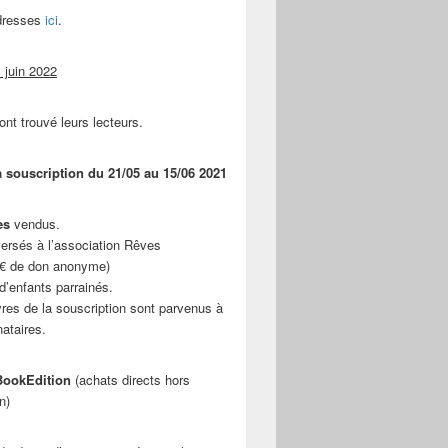
adresses
ici
.
 juin 2022
ont trouvé leurs lecteurs.
a souscription du 21/05 au 15/06 2021
es
vendus.
ersés à l’association Rêves
 € de don anonyme)
d’enfants parrainés.
vres de la souscription sont parvenus à
nataires.
ookEdition
(achats directs hors
n)