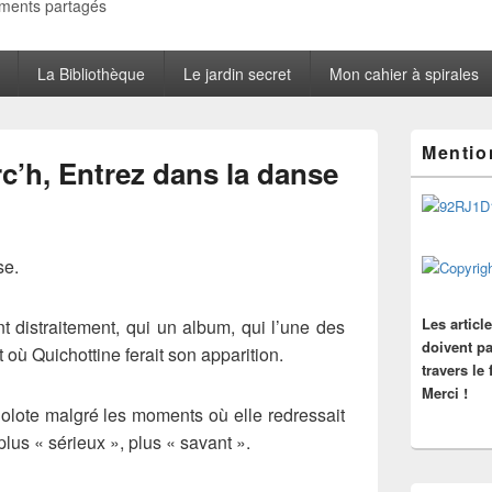
oments partagés
La Bibliothèque
Le jardin secret
Mon cahier à spirales
Zone
Mentio
principale
c’h, Entrez dans la danse
de
widget
pour
la
barre
se.
latérale
Les articl
nt distraitement, qui un album, qui l’une des
doivent pa
 où Quichottine ferait son apparition.
travers le
Merci !
rigolote malgré les moments où elle redressait
plus « sérieux », plus « savant ».