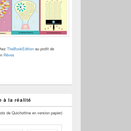
chez
TheBookEdition
au profit de
ion
Rêves
 à la réalité
ots de Quichottine en version papier)