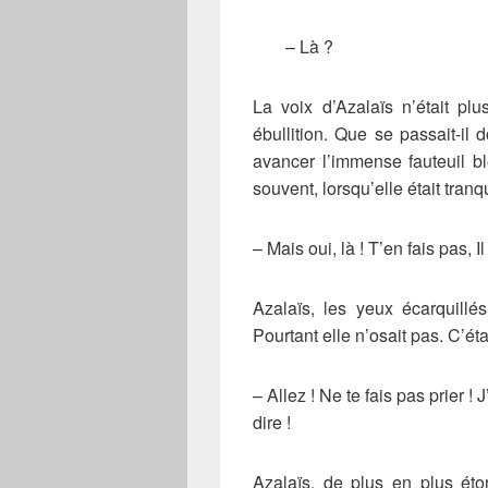
– Là ?
La voix d’Azalaïs n’était p
ébullition. Que se passait-il 
avancer l’immense fauteuil ble
souvent, lorsqu’elle était tranq
– Mais oui, là ! T’en fais pas, Il
Azalaïs, les yeux écarquillés,
Pourtant elle n’osait pas. C’éta
– Allez ! Ne te fais pas prier !
dire !
Azalaïs, de plus en plus éto