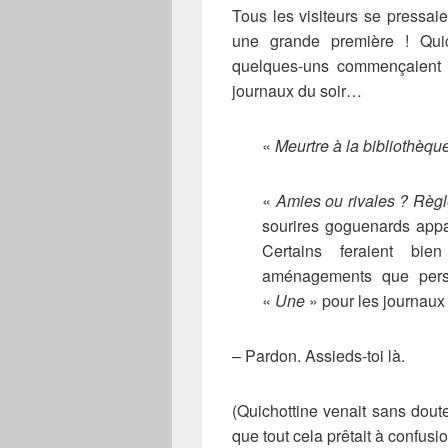
Tous les visiteurs se pressaie
une grande première ! Quic
quelques-uns commençaient à 
journaux du soir…
«
Meurtre à la bibliothèq
«
Amies ou rivales ? Règ
sourires goguenards app
Certains feraient bi
aménagements que person
«
Une
» pour les journaux 
– Pardon. Assieds-toi là.
(Quichottine venait sans doute
que tout cela prêtait à confusio