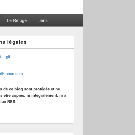
Le Refuge
Liens
ns légales
...
es de ce blog sont protégés et ne
s être copiés, ni intégralement, ni à
 flux RSS.