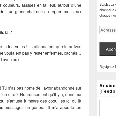
Saisissez 
 couleurs, assises en tailleur, autour d’une
abonner à c
udoir, un grand chat noir au regard malicieux
chaque nouv
Adresse
ls là ?
e-
mail
e tu les voies ! Ils attendaient que tu arrives
Abon
ls ne voulaient pas y rester enfermés, cachés…
rd avec eux !
Rejoignez 
Ancien
s ! Tu n’as pas honte de l’avoir abandonné sur
[Feedb
 m’en dire ? Heureusement qu’il y a, dans ma
qui s’amuse à mettre des coquilles ici ou là
s messages en général. Il m’a apporté ton