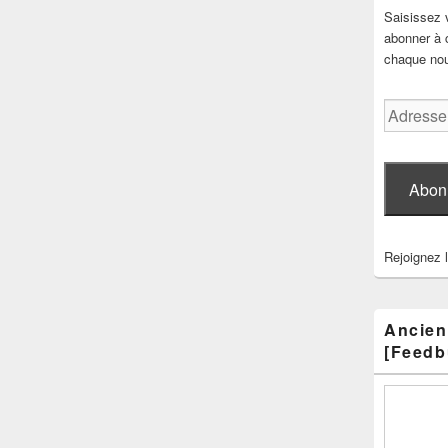
Saisissez 
abonner à c
chaque nouv
Adresse
e-
mail
Abon
Rejoignez 
Ancien
[Feedb