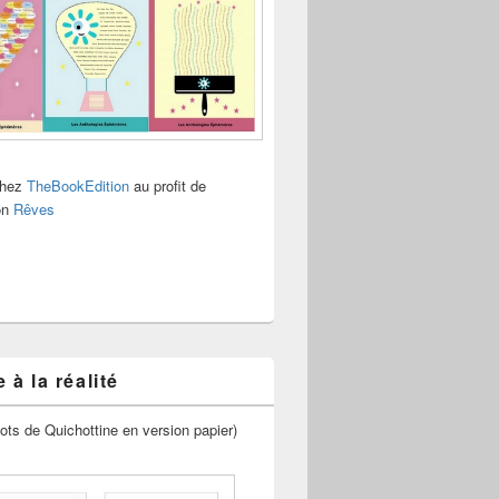
chez
TheBookEdition
au profit de
ion
Rêves
 à la réalité
ots de Quichottine en version papier)