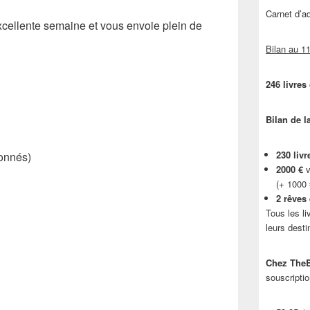
Carnet d’
xcellente semaine et vous envoie plein de
Bilan au 11
246 livres
Bilan de l
230 livr
onnés)
2000 €
v
(+ 1000
2 rêves
Tous les li
leurs desti
Chez TheB
souscriptio