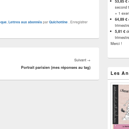
53,85 €
d
second t
+ 1 exe
64,89 €
èque
,
Lettres aux abonnés
par
Quichottine
. Enregistrer
trimestr
5,81 €
de
trimestr
Merci !
Article
Suivant
→
Portrait parisien (mes réponses au tag)
suivant :
Les An