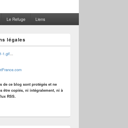
Le Refuge
Liens
ns légales
...
es de ce blog sont protégés et ne
s être copiés, ni intégralement, ni à
 flux RSS.