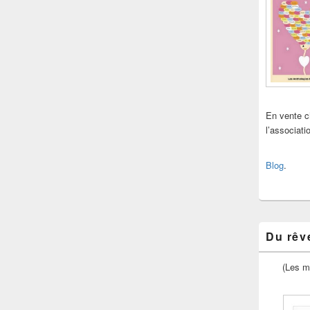
En vente 
l’associat
Blog
.
Du rêve
(Les m