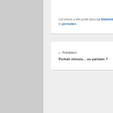
Cet article a été posté dans
La Biblioth
le
permalien
.
Navigation
de
Article
←
Précédent
l’article
Portrait chinois… ou parisien ?
précédent :