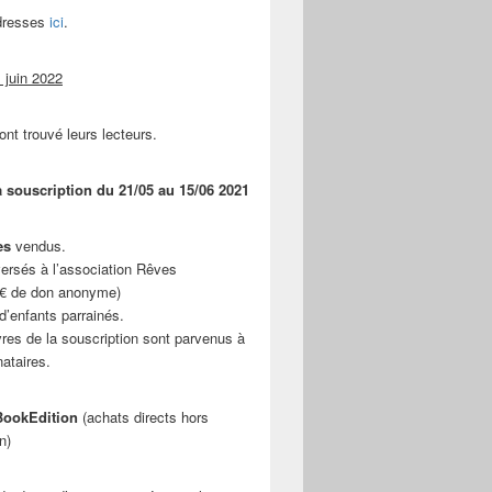
adresses
ici
.
 juin 2022
ont trouvé leurs lecteurs.
a souscription du 21/05 au 15/06 2021
es
vendus.
ersés à l’association Rêves
 € de don anonyme)
d’enfants parrainés.
vres de la souscription sont parvenus à
nataires.
ookEdition
(achats directs hors
n)