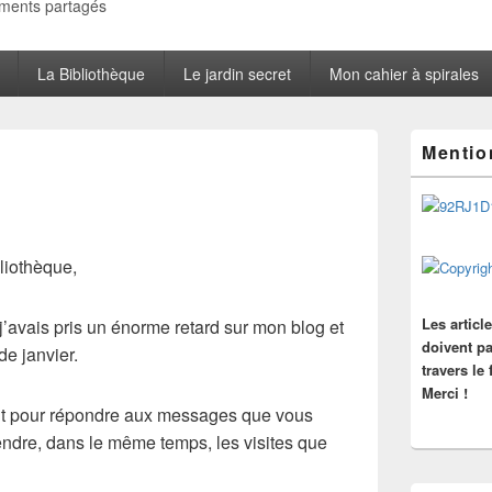
oments partagés
La Bibliothèque
Le jardin secret
Mon cahier à spirales
Zone
Mentio
principale
de
widget
pour
la
barre
liothèque,
latérale
Les articl
’avais pris un énorme retard sur mon blog et
doivent pa
e janvier.
travers le
Merci !
llait pour répondre aux messages que vous
endre, dans le même temps, les visites que