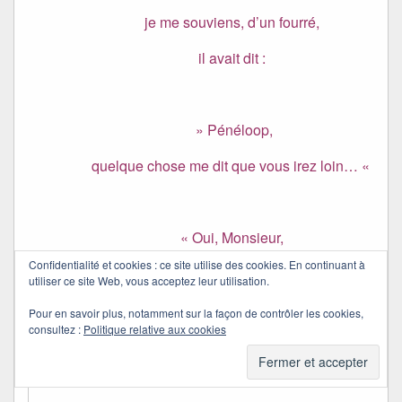
je me souviens, d’un fourré,
il avait dit :
» Pénéloop,
quelque chose me dit que vous irez loin… «
« Oui, Monsieur,
Confidentialité et cookies : ce site utilise des cookies. En continuant à
c’est très loin, Santiago. »
utiliser ce site Web, vous acceptez leur utilisation.
Pénéloop
Pour en savoir plus, notamment sur la façon de contrôler les cookies,
consultez :
Politique relative aux cookies
Quichottine
dans
26/11/2010 à 15:27
a dit :