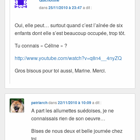
dans
25/11/2010 à 23:47
a dit :
Oui, elle peut… surtout quand c’est l’aînée de six
enfants dont elle s’est beaucoup occupée, trop tôt.
Tu connais « Céline » ?
http://www.youtube.com/watch?v=q8n4__4nyZQ
Gros bisous pour toi aussi, Marine. Merci.
patriarch
dans
22/11/2010 à 10:09
a dit :
A part les allumettes suédoises, je ne
connaissais rien de son oeuvre…
Bises de nous deux et belle journée chez
toi.