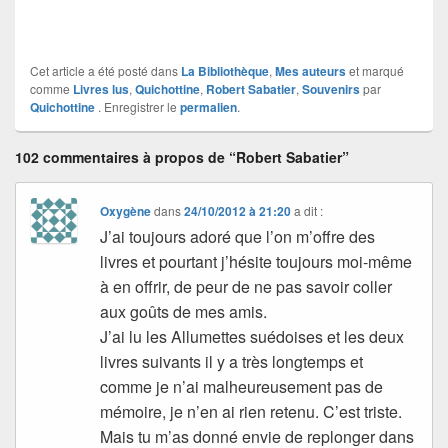
Cet article a été posté dans
La Bibliothèque
,
Mes auteurs
et marqué
comme
Livres lus
,
Quichottine
,
Robert Sabatier
,
Souvenirs
par
Quichottine
. Enregistrer le
permalien
.
102 commentaires à propos de “Robert Sabatier”
Oxygène
dans
24/10/2012 à 21:20
a dit :
J’ai toujours adoré que l’on m’offre des
livres et pourtant j’hésite toujours moi-même
à en offrir, de peur de ne pas savoir coller
aux goûts de mes amis.
J’ai lu les Allumettes suédoises et les deux
livres suivants il y a très longtemps et
comme je n’ai malheureusement pas de
mémoire, je n’en ai rien retenu. C’est triste.
Mais tu m’as donné envie de replonger dans