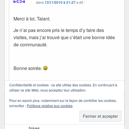
dans
13/11/2010 à 21:27
a dit :
Merci à toi, Talant.
Je n’ai pas encore pris le temps d’y faire des
visites, mais j’ai trouvé que c’était une bonne idée
de communauté.
Bonne soirée.
Confidentialité et cookies : ce site utilise des cookies. En continuant à
utiliser ce site Web, vous acceptez leur utilisation.
Fancri
dans
13/11/2010 à 22:14
a dit :
Pour en savoir plus, notamment sur la façon de contrôler les cookies,
Immense!!!
consultez :
Politique relative aux cookies
bonne soirée
bises