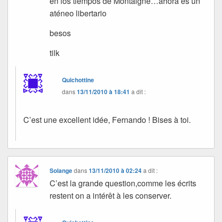
en los tiempos de Montaigne…ahora es un
aténeo libertario
besos
tilk
Quichottine
dans
13/11/2010 à 18:41
a dit :
C’est une excellent idée, Fernando ! Bises à toi.
Solange
dans
13/11/2010 à 02:24
a dit :
C’est la grande question,comme les écrits
restent on a intérêt à les conserver.