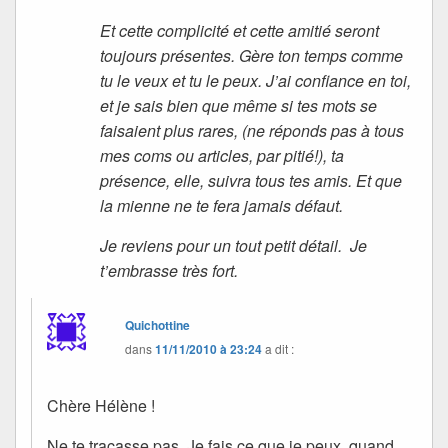
Et cette complicité et cette amitié seront
toujours présentes. Gère ton temps comme
tu le veux et tu le peux. J’ai confiance en toi,
et je sais bien que même si tes mots se
faisaient plus rares, (ne réponds pas à tous
mes coms ou articles, par pitié!), ta
présence, elle, suivra tous tes amis. Et que
la mienne ne te fera jamais défaut.
Je reviens pour un tout petit détail. Je
t’embrasse très fort.
Quichottine
dans
11/11/2010 à 23:24
a dit :
Chère Hélène !
Ne te tracasse pas. Je fais ce que je peux, quand