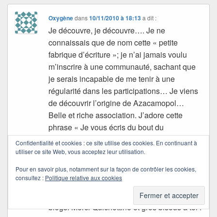
Oxygène
dans
10/11/2010 à 18:13
a dit :
Je découvre, je découvre…. Je ne
connaissais que de nom cette « petite
fabrique d’écriture »; je n’ai jamais voulu
m’inscrire à une communauté, sachant que
je serais incapable de me tenir à une
régularité dans les participations… Je viens
de découvrir l’origine de Azacamopol…
Belle et riche association. J’adore cette
phrase « Je vous écris du bout du
monde… » Et le texte que j’ai lu chez Aza
Confidentialité et cookies : ce site utilise des cookies. En continuant à
m’a beaucoup émue… Je viens de voir en
utiliser ce site Web, vous acceptez leur utilisation.
vitesse d’autres textes. Il faudrait que je
Pour en savoir plus, notamment sur la façon de contrôler les cookies,
prenne le temps de m’y arrêter davantage…
consultez :
Politique relative aux cookies
Il y a tant de belles choses à voir sur les
blogs. Merci Quichottine et gros bisous à toi !