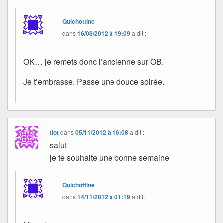
Quichottine
dans
16/08/2012 à 19:09
a dit :
OK… je remets donc l’ancienne sur OB.
Je t’embrasse. Passe une douce soirée.
tiot
dans
05/11/2012 à 16:08
a dit :
salut
je te souhaite une bonne semaine
Quichottine
dans
14/11/2012 à 01:19
a dit :