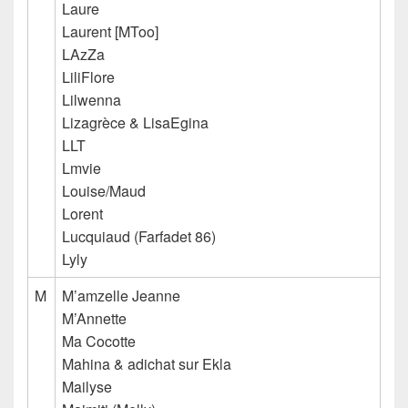
Laure
Laurent [MToo]
LAzZa
LiliFlore
Lilwenna
Lizagrèce & LisaEgina
LLT
Lmvie
Louise/Maud
Lorent
Lucquiaud (Farfadet 86)
Lyly
M
M’amzelle Jeanne
M’Annette
Ma Cocotte
Mahina & adichat sur Ekla
Mailyse