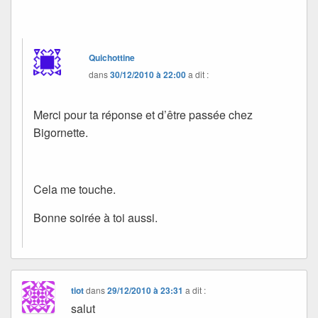
Quichottine
dans
30/12/2010 à 22:00
a dit :
Merci pour ta réponse et d’être passée chez
Bigornette.
Cela me touche.
Bonne soirée à toi aussi.
tiot
dans
29/12/2010 à 23:31
a dit :
salut