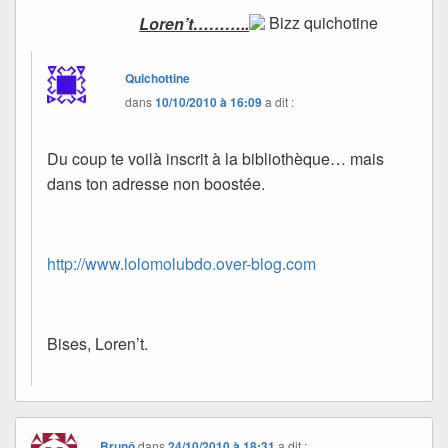
Loren’t………..
Bizz quichotine
Quichottine
dans
10/10/2010 à 16:09
a dit :
Du coup te voilà inscrit à la bibliothèque… mais
dans ton adresse non boostée.
http://www.lolomolubdo.over-blog.com
Bises, Loren’t.
Brunô
dans
24/10/2010 à 18:31
a dit :