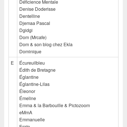
Déficience Mentale
Denise Doderisse
Dentelline
Djemaa Pascal
Dgidgi
Dom (Mrcafe)
Dom & son blog chez Ekla
Dominique
E
Écureuilbleu
Édith de Bretagne
Églantine
Églantine-Lilas
Éleonor
Émeline
Emma & la Barbouille & Pictozoom
eMmA
Emmanuelle
Erato