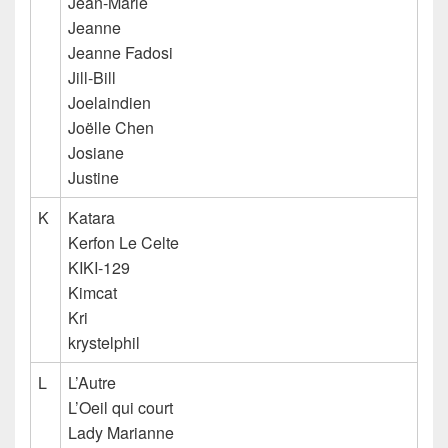
Jean-Marie
Jeanne
Jeanne Fadosi
Jill-Bill
Joelaindien
Joëlle Chen
Josiane
Justine
K
Katara
Kerfon Le Celte
KIKI-129
Kimcat
Kri
krystelphil
L
L’Autre
L’Oeil qui court
Lady Marianne