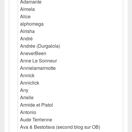
Adamante
Aimela
Alice
alphomega
Alrisha
André
Andrée (Durgalola)
AneverBeen
Anne Le Sonneur
Annielamarmotte
Annick
Anniclick
Any
Arielle
Armide et Pistol
Antonio
Aude Terrienne
Ava & Bestofava (second blog sur OB)