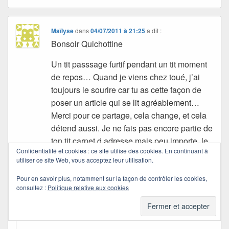
Maïlyse
dans
04/07/2011 à 21:25
a dit :
Bonsoir Quichottine
Un tit passsage furtif pendant un tit moment
de repos… Quand je viens chez toué, j’ai
toujours le sourire car tu as cette façon de
poser un article qui se lit agréablement…
Merci pour ce partage, cela change, et cela
détend aussi. Je ne fais pas encore partie de
ton tit carnet d adresse mais peu importe, le
Confidentialité et cookies : ce site utilise des cookies. En continuant à
tout pour moi, c est de venir me détendre
utiliser ce site Web, vous acceptez leur utilisation.
dans ta bibliothèque magnifique…
Pour en savoir plus, notamment sur la façon de contrôler les cookies,
Bonsoir à toué et bonne soirée
consultez :
Politique relative aux cookies
Amicalement Maïlyse