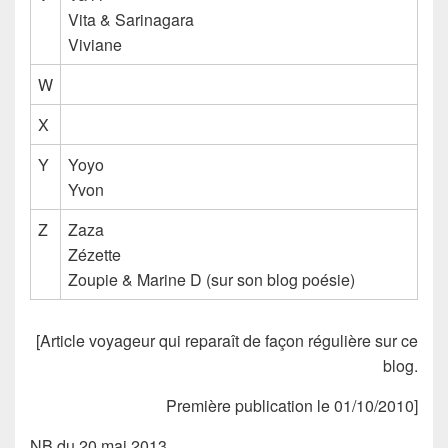
Vita
&
Sarinagara
Viviane
W
X
Y
Yoyo
Yvon
Z
Zaza
Zézette
Zoupie & Marine D (sur son blog poésie)
[Article voyageur qui reparaît de façon régulière sur ce
blog.
Première publication le 01/10/2010]
NB du 20 mai 2013