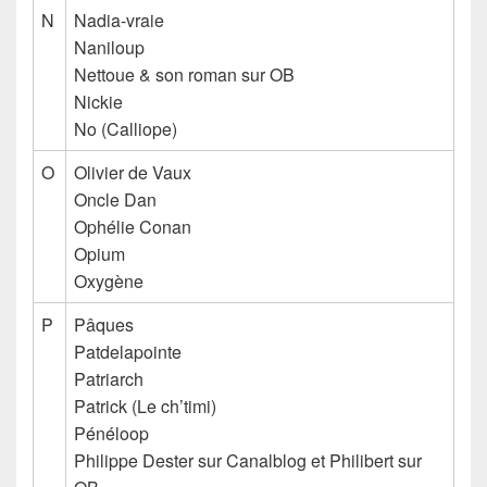
N
Nadia-vraie
Naniloup
Nettoue & son roman sur OB
Nickie
No (Calliope)
O
Olivier de Vaux
Oncle Dan
Ophélie Conan
Opium
Oxygène
P
Pâques
Patdelapointe
Patriarch
Patrick
(Le ch’timi)
Pénéloop
Philippe Dester sur Canalblog et Philibert sur