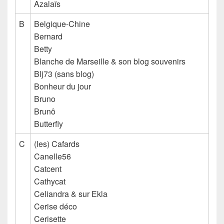
Azalaïs
B
Belgique-Chine
Bernard
Betty
Blanche de Marseille & son blog souvenirs
Blj73
(sans blog)
Bonheur du jour
Bruno
Brunô
Butterfly
C
(les) Cafards
Canelle56
Catcent
Cathycat
Celiandra & sur Ekla
Cerise déco
Cerisette