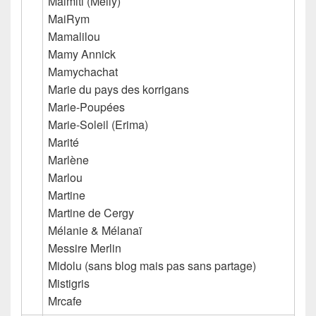
Maimiti (Melly)
MaiRym
Mamalilou
Mamy Annick
Mamychachat
Marie du pays des korrigans
Marie-Poupées
Marie-Soleil (Erima)
Marité
Marlène
Marlou
Martine
Martine de Cergy
Mélanie & Mélanaï
Messire Merlin
Midolu
(sans blog mais pas sans partage)
Mistigris
Mrcafe