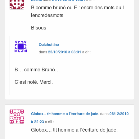
B comme brunô ou E : encre des mots ou L
lencredesmots
Bisous
Quichottine
dans
25/10/2010 à 08:31
a dit :
B… comme Brunô…
C’est noté. Merci.
Globox... tit homme a l'écriture de jade.
dans
06/12/2010
à 22:23
a dit :
Globox… tit homme a l’écriture de jade.