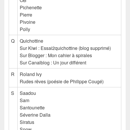
OB
Pichenette
Pierre
Pivoine
Polly
Q
Quichottine
Sur Kiwi :
Essai2quichottine (blog supprimé)
Sur Blogger : Mon cahier à spirales
Sur Canalblog : Un jour différent
R
Roland Ivy
Rudes rêves (poésie de Philippe Cougé)
S
Saadou
Sam
Santounette
Séverine Dalla
Siratus
Snow