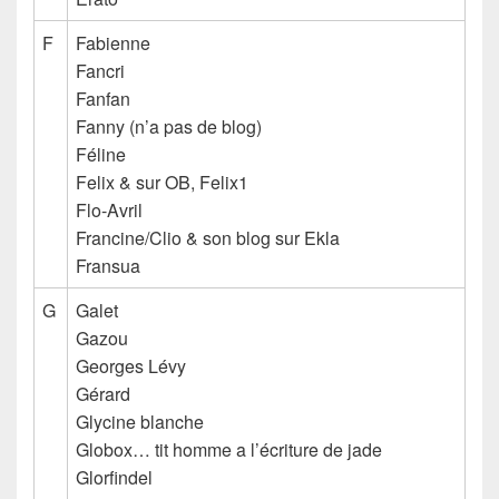
F
Fabienne
Fancri
Fanfan
Fanny
(n’a pas de blog)
Féline
Felix & sur OB, Felix1
Flo-Avril
Francine/Clio & son blog sur Ekla
Fransua
G
Galet
Gazou
Georges Lévy
Gérard
Glycine blanche
Globox… tit homme a l’écriture de jade
Glorfindel