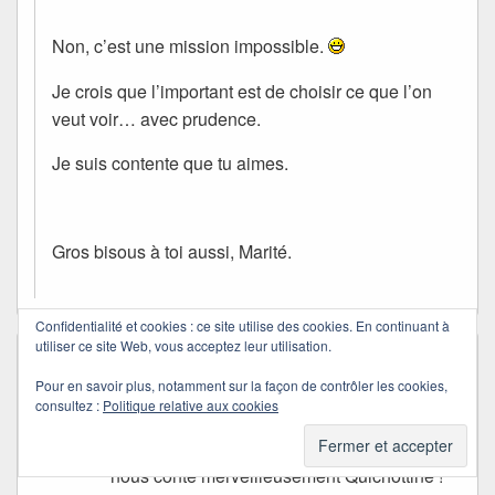
Non, c’est une mission impossible.
Je crois que l’important est de choisir ce que l’on
veut voir… avec prudence.
Je suis contente que tu aimes.
Gros bisous à toi aussi, Marité.
Confidentialité et cookies : ce site utilise des cookies. En continuant à
utiliser ce site Web, vous acceptez leur utilisation.
Tricôtine
dans
29/08/2010 à 00:22
a dit :
Pour en savoir plus, notamment sur la façon de contrôler les cookies,
tout voir … impossible mais faire des
consultez :
Politique relative aux cookies
provisions de souvenirs dans ce lieu
mythique , une pile à se remémorer que tu
nous conte merveilleusement Quichottine !