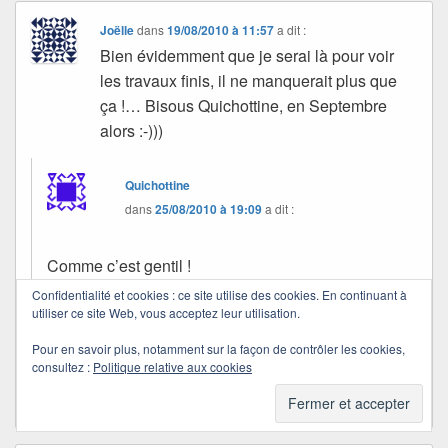
Joëlle
dans
19/08/2010 à 11:57
a dit :
Bien évidemment que je serai là pour voir
les travaux finis, il ne manquerait plus que
ça !… Bisous Quichottine, en Septembre
alors :-)))
Quichottine
dans
25/08/2010 à 19:09
a dit :
Comme c’est gentil !
Confidentialité et cookies : ce site utilise des cookies. En continuant à
Je reviens un peu plus tôt, mais il me faudra du
utiliser ce site Web, vous acceptez leur utilisation.
temps pour rattraper mon retard chez vous !
Pour en savoir plus, notamment sur la façon de contrôler les cookies,
consultez :
Politique relative aux cookies
Bisous et grand merci, Joëlle.