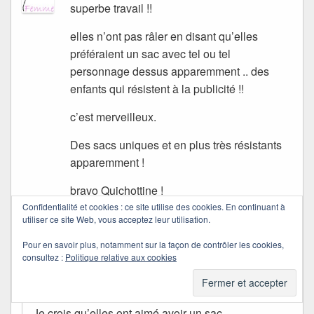
superbe travail !!
elles n’ont pas râler en disant qu’elles
préféraient un sac avec tel ou tel
personnage dessus apparemment .. des
enfants qui résistent à la publicité !!
c’est merveilleux.
Des sacs uniques et en plus très résistants
apparemment !
bravo Quichottine !
Confidentialité et cookies : ce site utilise des cookies. En continuant à
christelle
utiliser ce site Web, vous acceptez leur utilisation.
Pour en savoir plus, notamment sur la façon de contrôler les cookies,
Quichottine
consultez :
Politique relative aux cookies
dans
16/09/2010 à 22:58
a dit :
Je crois qu’elles ont aimé avoir un sac