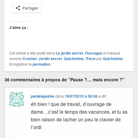
Partager
J’aime ça :
Cet article a été posté dans
Le jardin secret
,
Ouvrages
et marqué
comme
Crochet
,
Jardin secret
,
Quichottine
,
Tricot
par
Quichottine
.
Enregistrer le
permalien
.
36 commentaires à propos de “Pause ?… mais encore ?”
patdelapointe
dans
19/07/2010 à 08:06
a dit :
éh bien ! que de travail, d’ouvrage de
dame…c’est le temps des vacances, et tu as
bien raison de lacher un peu le clavier de
l’ordi