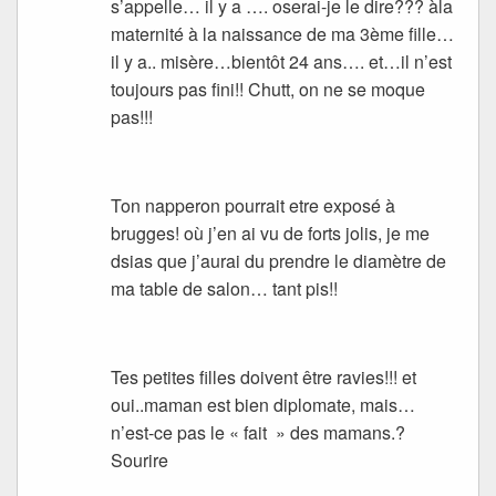
s’appelle… il y a …. oserai-je le dire??? àla
maternité à la naissance de ma 3ème fille…
il y a.. misère…bientôt 24 ans…. et…il n’est
toujours pas fini!! Chutt, on ne se moque
pas!!!
Ton napperon pourrait etre exposé à
brugges! où j’en ai vu de forts jolis, je me
dsias que j’aurai du prendre le diamètre de
ma table de salon… tant pis!!
Tes petites filles doivent être ravies!!! et
oui..maman est bien diplomate, mais…
n’est-ce pas le « fait » des mamans.?
Sourire