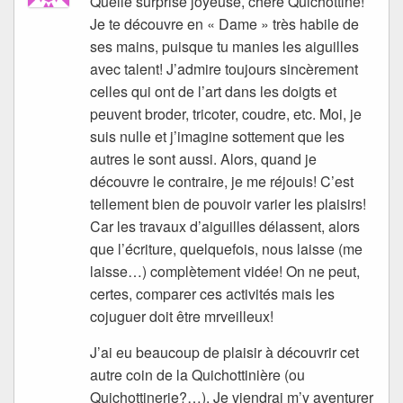
Quelle surprise joyeuse, chère Quichottine!
Je te découvre en « Dame » très habile de
ses mains, puisque tu manies les aiguilles
avec talent! J’admire toujours sincèrement
celles qui ont de l’art dans les doigts et
peuvent broder, tricoter, coudre, etc. Moi, je
suis nulle et j’imagine sottement que les
autres le sont aussi. Alors, quand je
découvre le contraire, je me réjouis! C’est
tellement bien de pouvoir varier les plaisirs!
Car les travaux d’aiguilles délassent, alors
que l’écriture, quelquefois, nous laisse (me
laisse…) complètement vidée! On ne peut,
certes, comparer ces activités mais les
cojuguer doit être mrveilleux!
J’ai eu beaucoup de plaisir à découvrir cet
autre coin de la Quichottinière (ou
Quichottinerie?…). Je viendrai m’y aventurer