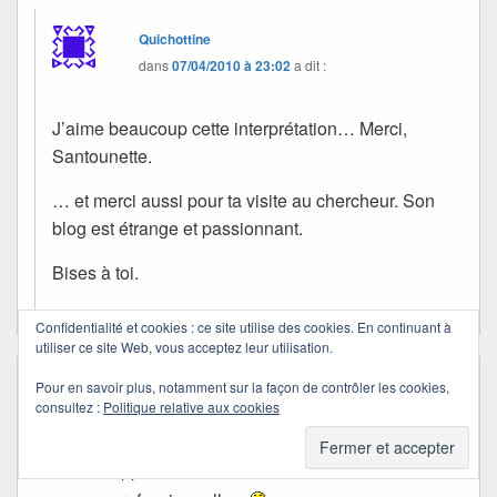
Quichottine
dans
07/04/2010 à 23:02
a dit :
J’aime beaucoup cette interprétation… Merci,
Santounette.
… et merci aussi pour ta visite au chercheur. Son
blog est étrange et passionnant.
Bises à toi.
Confidentialité et cookies : ce site utilise des cookies. En continuant à
utiliser ce site Web, vous acceptez leur utilisation.
Marité
dans
07/04/2010 à 17:46
a dit :
Pour en savoir plus, notamment sur la façon de contrôler les cookies,
consultez :
Politique relative aux cookies
Le petit paresseux ou le petit fatigué… Je
modère toujours et encore mes
appréciations. Déformation