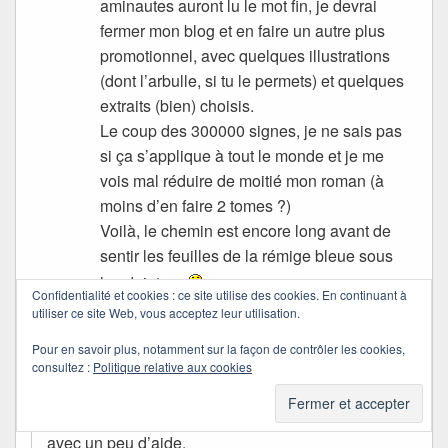
aminautes auront lu le mot fin, je devrai
fermer mon blog et en faire un autre plus
promotionnel, avec quelques illustrations
(dont l’arbulle, si tu le permets) et quelques
extraits (bien) choisis.
Le coup des 300000 signes, je ne sais pas
si ça s’applique à tout le monde et je me
vois mal réduire de moitié mon roman (à
moins d’en faire 2 tomes ?)
Voilà, le chemin est encore long avant de
sentir les feuilles de la rémige bleue sous
les doigts…
Confidentialité et cookies : ce site utilise des cookies. En continuant à
utiliser ce site Web, vous acceptez leur utilisation.
Quichottine
Pour en savoir plus, notamment sur la façon de contrôler les cookies,
dans
19/03/2010 à 19:11
a dit :
consultez :
Politique relative aux cookies
Se relire, c’est le plus difficile, mais c’est possible,
avec un peu d’aide.