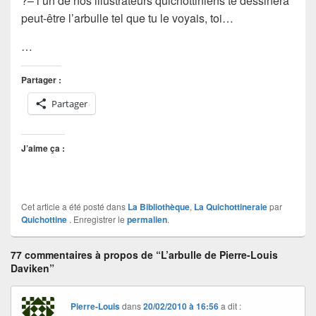
?– l’un de nos illustrateurs quichottiniens te dessinera
peut-être l’arbulle tel que tu le voyais, toi…
…
Partager :
Partager
J’aime ça :
Cet article a été posté dans
La Bibliothèque
,
La Quichottineraie
par
Quichottine
. Enregistrer le
permalien
.
77 commentaires à propos de “L’arbulle de Pierre-Louis
Daviken”
Pierre-Louis
dans
20/02/2010 à 16:56
a dit :