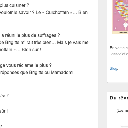
plus cuisiner ?
uloir le savoir ? Le « Quichottain »… Bien
 a réuni le plus de suffrages ?
de Brigitte m’irait très bien… Mais je vais me
En vente 
hottain »… Bien sûr !
l’associat
age vous réclame le plus ?
Blog
.
 réponses que Brigitte ou Mamadomi,
ire ?
Du rêve
(Les m
ûr !
 ?