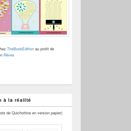
chez
TheBookEdition
au profit de
ion
Rêves
 à la réalité
ots de Quichottine en version papier)