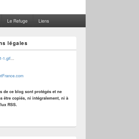
Le Refuge
Liens
ns légales
...
es de ce blog sont protégés et ne
s être copiés, ni intégralement, ni à
 flux RSS.