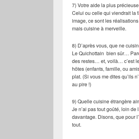
7) Votre aide la plus précieuse
Celui ou celle qui viendrait l
image, ce sont les réalisatio
mais cuisine à merveille.
8) D’après vous, que ne cuisi
Le Quichottain bien sûr… Parce q
des restes… et, voilà… c’est l
hôtes (enfants, famille, ou ami
plat. (Si vous me dites qu’ils
au pire !)
9) Quelle cuisine étrangère a
Je n’ai pas tout goûté, loin de 
davantage. Disons, que pour l’i
tout.