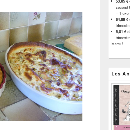
53,85 €
d
second t
+ 1 exe
64,89 €
trimestr
5,81 €
de
trimestr
Merci !
Les An