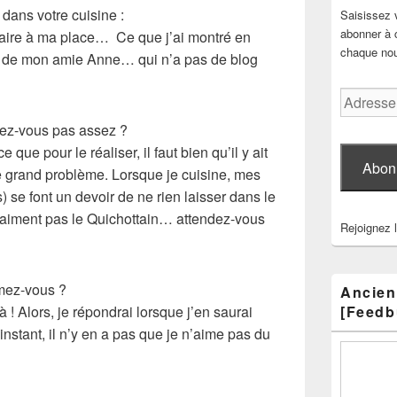
 dans votre cuisine :
Saisissez 
abonner à c
a faire à ma place… Ce que j’ai montré en
chaque nouv
ns de mon amie Anne… qui n’a pas de blog
Adresse
e-
nez-vous pas assez ?
mail
ue pour le réaliser, il faut bien qu’il y ait
Abon
e grand problème. Lorsque je cuisine, mes
s) se font un devoir de ne rien laisser dans le
 n’aiment pas le Quichottain… attendez-vous
Rejoignez 
imez-vous ?
Ancien
là ! Alors, je répondrai lorsque j’en saurai
[Feedb
nstant, il n’y en a pas que je n’aime pas du