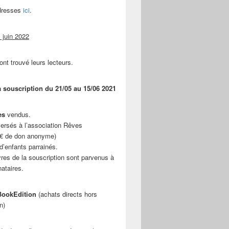
adresses
ici
.
 juin 2022
ont trouvé leurs lecteurs.
a souscription du 21/05 au 15/06 2021
es
vendus.
ersés à l’association Rêves
 € de don anonyme)
d’enfants parrainés.
vres de la souscription sont parvenus à
nataires.
ookEdition
(achats directs hors
n)