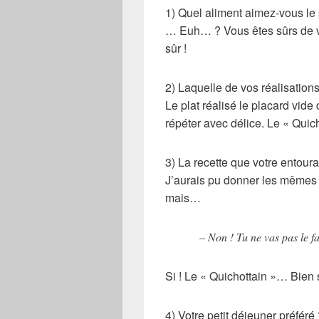
1) Quel aliment aimez-vous le 
… Euh… ? Vous êtes sûrs de vo
sûr !
2) Laquelle de vos réalisations
Le plat réalisé le placard vide 
répéter avec délice. Le « Quic
3) La recette que votre entour
J’aurais pu donner les mêmes
mais…
– Non ! Tu ne vas pas le fa
Si ! Le « Quichottain »… Bien s
4) Votre petit déjeuner préféré