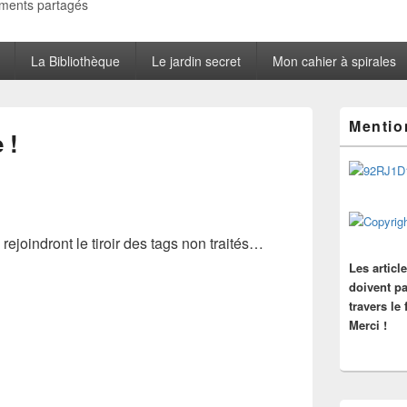
oments partagés
La Bibliothèque
Le jardin secret
Mon cahier à spirales
Zone
Mentio
principale
 !
de
widget
pour
la
barre
latérale
rejoindront le tiroir des tags non traités…
Les articl
doivent pa
travers le
Merci !