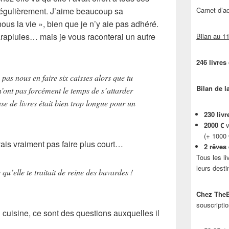
r régulièrement. J’aime beaucoup sa
Carnet d’
s la vie », bien que je n’y aie pas adhéré.
parapluies… mais je vous raconterai un autre
Bilan au 11
246 livres
 pas nous en faire six caisses alors que tu
Bilan de l
 n’ont pas forcément le temps de s’attarder
se de livres était bien trop longue pour un
230 livr
2000 €
v
(+ 1000
ais vraiment pas faire plus court…
2 rêves
Tous les li
leurs desti
 qu’elle te traitait de reine des bavardes !
Chez TheB
souscriptio
cuisine, ce sont des questions auxquelles il