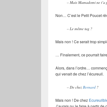
– Mais Mamadomi ne t’a pa
Non… C’est le Petit Poucet rêve
– Le même tag ?
Mais non ! Ce serait trop simpl
… Finalement, ce pourrait fair
Alors, dans l’ordre… commenç
qui venait de chez l’écureuil.
– De chez
Bernard
?
Mais non ! De chez
Ecureuilbl
J’aurais pu le faire à partir de 