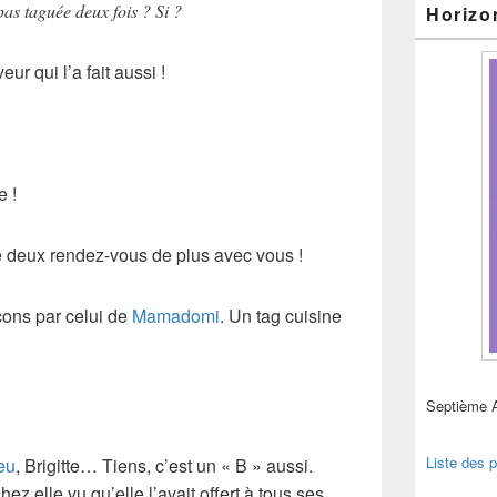
s taguée deux fois ? Si ?
Horizo
ur qui l’a fait aussi !
e !
e deux rendez-vous de plus avec vous !
ons par celui de
Mamadomi
. Un tag cuisine
Septième 
Liste des p
eu
, Brigitte… Tiens, c’est un « B » aussi.
chez elle vu qu’elle l’avait offert à tous ses