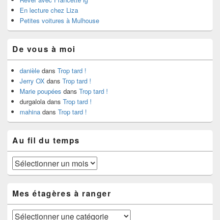
En lecture chez Liza
Petites voitures à Mulhouse
De vous à moi
danièle
dans
Trop tard !
Jerry OX
dans
Trop tard !
Marie poupées
dans
Trop tard !
durgalola
dans
Trop tard !
mahina
dans
Trop tard !
Au fil du temps
Au
fil
du
temps
Mes étagères à ranger
Mes