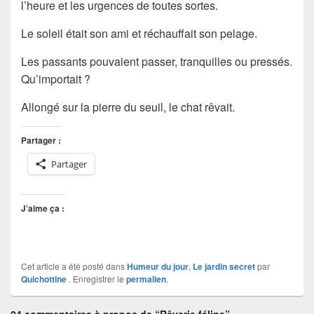
l’heure et les urgences de toutes sortes.
Le soleil était son ami et réchauffait son pelage.
Les passants pouvaient passer, tranquilles ou pressés.
Qu’importait ?
Allongé sur la pierre du seuil, le chat rêvait.
Partager :
Partager
J’aime ça :
Cet article a été posté dans
Humeur du jour
,
Le jardin secret
par
Quichottine
. Enregistrer le
permalien
.
24 commentaires à propos de “Rêverie féline”