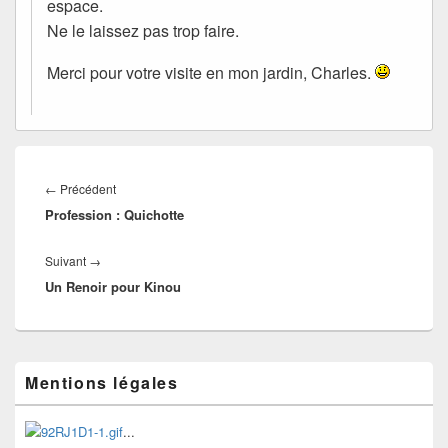
espace.
Ne le laissez pas trop faire.
Merci pour votre visite en mon jardin, Charles.
Navigation
de
Article
←
Précédent
l’article
Profession : Quichotte
précédent :
Article
Suivant
→
Un Renoir pour Kinou
suivant :
Zone
Mentions légales
principale
de
widget
...
pour