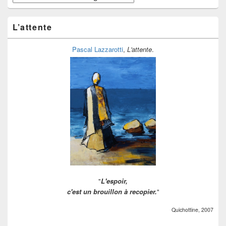
étagères
à
ranger
L’attente
Pascal Lazzarotti
,
L'attente
.
"
L'espoir,
c'est un brouillon à recopier.
"
Quichottine, 2007