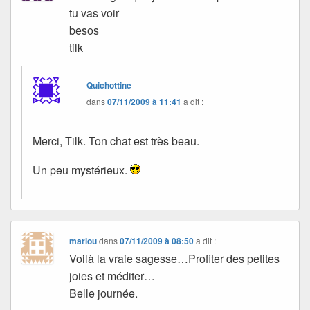
tu vas voir
besos
tilk
Quichottine
dans
07/11/2009 à 11:41
a dit :
Merci, Tilk. Ton chat est très beau.
Un peu mystérieux.
marlou
dans
07/11/2009 à 08:50
a dit :
Voilà la vraie sagesse…Profiter des petites
joies et méditer…
Belle journée.