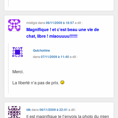
mistigis
dans
06/11/2009 à 18:57
a dit :
Magnifique ! et c’est beau une vie de
chat, libre ! miaouuuu!!!!!!
Quichottine
dans
07/11/2009 à 11:40
a dit :
Merci.
La liberté n’a pas de prix.
tilk
dans
06/11/2009 à 22:41
a dit :
il est magnifique je t’envois la photo du mien