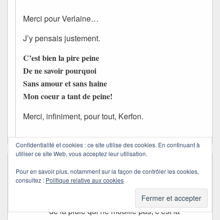
Merci pour Verlaine…
J’y pensais justement.
C’est bien la pire peine
De ne savoir pourquoi
Sans amour et sans haine
Mon coeur a tant de peine!
Merci, infiniment, pour tout, Kerfon.
Confidentialité et cookies : ce site utilise des cookies. En continuant à
utiliser ce site Web, vous acceptez leur utilisation.
Kiki
dans
01/09/2009 à 16:24
a dit :
Pour en savoir plus, notamment sur la façon de contrôler les cookies,
Salut Quiqui!
consultez :
Politique relative aux cookies
Ah! ENFIN quelqu’un qui partage mon idée
de la pluie qui ne mouille pas, c’est la