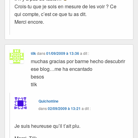
Crois-tu que je sois en mesure de les voir ? Ce
qui compte, c’est ce que tu as dit.
Merci encore.
tilk
dans
01/09/2009 à 13:36
a dit :
muchas gracias por barme hecho descubrir
ese blog…me ha encantado
besos
tilk
Quichottine
dans
02/09/2009 à 13:21
a dit :
Je suis heureuse qu’il t’ait plu.