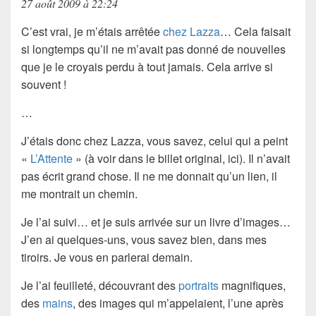
27 août 2009 à 22:24
C’est vrai, je m’étais arrêtée
chez Lazza
… Cela faisait
si longtemps qu’il ne m’avait pas donné de nouvelles
que je le croyais perdu à tout jamais. Cela arrive si
souvent !
…
J’étais donc chez
Lazza
, vous savez, celui qui a peint
«
L’Attente
» (à voir dans le billet original, ici). Il n’avait
pas écrit grand chose. Il ne me donnait qu’un lien, il
me montrait un chemin.
Je l’ai suivi… et je suis arrivée sur un livre d’images…
J’en ai quelques-uns, vous savez bien, dans mes
tiroirs. Je vous en parlerai demain.
Je l’ai feuilleté, découvrant des
portraits
magnifiques,
des
mains
, des images qui m’appelaient, l’une après