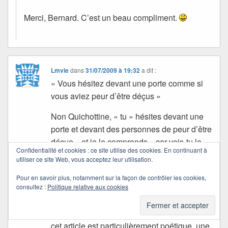
Merci, Bernard. C’est un beau compliment.
Lmvie
dans
31/07/2009 à 19:32
a dit :
« Vous hésitez devant une porte comme si
vous aviez peur d’être déçus »
Non Quichottine, « tu » hésites devant une
porte et devant des personnes de peur d’être
déçue…et je le comprends…car vois-tu la
Confidentialité et cookies : ce site utilise des cookies. En continuant à
porte je la pousse, ma curiosité, mon désir
utiliser ce site Web, vous acceptez leur utilisation.
de « savoir » ou de connaître « mieux »
Pour en savoir plus, notamment sur la façon de contrôler les cookies,
étant plus forts que le risque de la
consultez :
Politique relative aux cookies
déception…
Je dois dire que cette façon dont tu as rédigé
cet article est particulièrement poétique, une