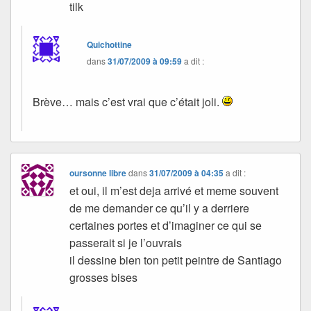
tilk
Quichottine
dans
31/07/2009 à 09:59
a dit :
Brève… mais c’est vrai que c’était joli.
oursonne libre
dans
31/07/2009 à 04:35
a dit :
et oui, il m’est deja arrivé et meme souvent
de me demander ce qu’il y a derriere
certaines portes et d’imaginer ce qui se
passerait si je l’ouvrais
il dessine bien ton petit peintre de Santiago
grosses bises