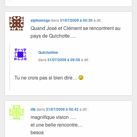
alphomega
dans
31/07/2009 à 00:30
a dit :
Quand José et Clément se rencontrent au
pays de Quichotte….
Quichottine
dans
31/07/2009 à 09:58
a dit :
Tu ne crois pas si bien dire…
tilk
dans
31/07/2009 à 00:42
a dit :
magnifique vision ….
et une belle rencontre…
besos